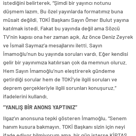
istediğini belirterek, “Şimdi bir yayıncı notunu
düşmem lazım. Bu özel yayınlarda formatımız buna
müsait değildi. TOKİ Başkanı Sayın Ömer Bulut yayına
katılmak istedi. Fakat bu yayında değil ama Sözcü
TV’nin kapısı ona her zaman açık. Az önce Deniz Zeyrek
ve İsmail Saymaz’a mesajlarını iletti. Sayın
İmamoğlu’nun bu yayında soruları vardı. Eğer kendisi
gelir bir yayınımıza katılırsan çok da memnun oluruz.
Hem Sayın İmamoğlu’nun eleştirerek gündeme
getirdiği sorular hem de TOKİ’yle ilgili soruları ve
deprem gerçekleriyle ilgili sorunları konuşuruz.”
ifadelerini kullandı.
“YANLIŞ BİR ANONS YAPTINIZ”
Ilgaz’ın anonsuna tepki gösteren İmamoğlu, “Senem
hanım kusura bakmayın. TOKİ Başkanı sizin için neyi
ifade ediyor bilmiyorum ama, bir gün isterse KİPTAŞ