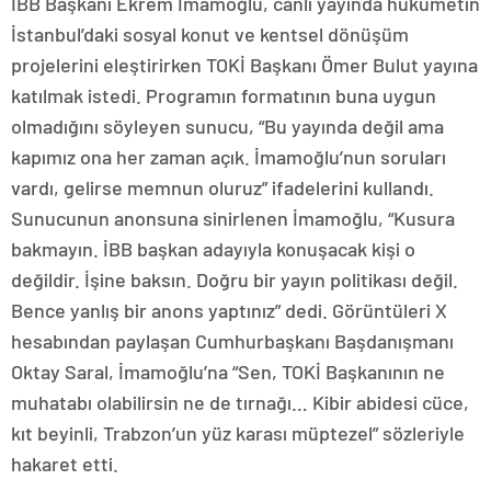
İBB Başkanı Ekrem İmamoğlu, canlı yayında hükümetin
İstanbul’daki sosyal konut ve kentsel dönüşüm
projelerini eleştirirken TOKİ Başkanı Ömer Bulut yayına
katılmak istedi. Programın formatının buna uygun
olmadığını söyleyen sunucu, “Bu yayında değil ama
kapımız ona her zaman açık. İmamoğlu’nun soruları
vardı, gelirse memnun oluruz” ifadelerini kullandı.
Sunucunun anonsuna sinirlenen İmamoğlu, “Kusura
bakmayın. İBB başkan adayıyla konuşacak kişi o
değildir. İşine baksın. Doğru bir yayın politikası değil.
Bence yanlış bir anons yaptınız” dedi. Görüntüleri X
hesabından paylaşan Cumhurbaşkanı Başdanışmanı
Oktay Saral, İmamoğlu’na “Sen, TOKİ Başkanının ne
muhatabı olabilirsin ne de tırnağı… Kibir abidesi cüce,
kıt beyinli, Trabzon’un yüz karası müptezel” sözleriyle
hakaret etti.