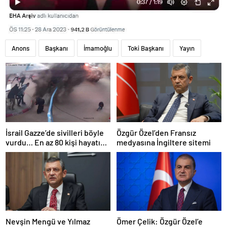
Anons
Başkanı
İmamoğlu
Toki Başkanı
Yayın
İsrail Gazze’de sivilleri böyle
Özgür Özel’den Fransız
vurdu… En az 80 kişi hayatını
medyasına İngiltere sitemi
kaybetti
Nevşin Mengü ve Yılmaz
Ömer Çelik: Özgür Özel’e