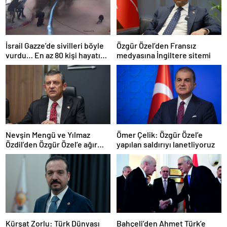
İsrail Gazze’de sivilleri böyle
Özgür Özel’den Fransız
vurdu… En az 80 kişi hayatını
medyasına İngiltere sitemi
kaybetti
Nevşin Mengü ve Yılmaz
Ömer Çelik: Özgür Özel’e
Özdil’den Özgür Özel’e ağır
yapılan saldırıyı lanetliyoruz
eleştiriler
Kürşat Zorlu: Türk Dünyası
Bahçeli’den Ahmet Türk’e