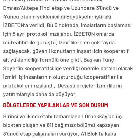
Emrez/Aktepe 1’inci etap ve Uzundere 3’üncü ve
4’üncü etabın yükleniciliği Büyükşehir iştiraki
İZBETON’a verildi. Bu 5 noktada, imalatların başlaması
için 5 ayrı protokol imzalandı. İZBETON onlarca
müteahhit ile görüştü. İzmirlilere en çok fayda
sağlayacak, güvenli konutların inşaatı için kooperatif
alt yükleniciliği formülü öne çıktı. Başkan Tunç
Soyer’in kooperatifçiliğe verdiği önemle paralel olarak
İzmirli iş insanlarının oluşturduğu kooperatifler ile
protokoller imzalandı. Devasa projeler İzmirlilerin
yatırımlarıyla daha da büyüyor.
BÖLGELERDE YAPILANLAR VE SON DURUM
Birinci ve ikinci etabı tamamlanan Örnekköy’de üç
bloktan oluşan ve 611 bağımsız bölümü kapsayan
3’üncü etap çalışmaları sürüyor. A1 Blok’ta kaba