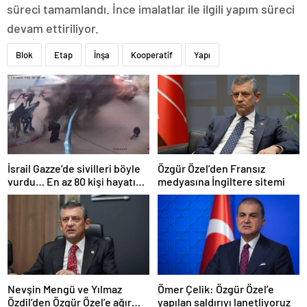
süreci tamamlandı. İnce imalatlar ile ilgili yapım süreci
devam ettiriliyor.
Blok
Etap
İnşa
Kooperatif
Yapı
İsrail Gazze’de sivilleri böyle
Özgür Özel’den Fransız
vurdu… En az 80 kişi hayatını
medyasına İngiltere sitemi
kaybetti
Nevşin Mengü ve Yılmaz
Ömer Çelik: Özgür Özel’e
Özdil’den Özgür Özel’e ağır
yapılan saldırıyı lanetliyoruz