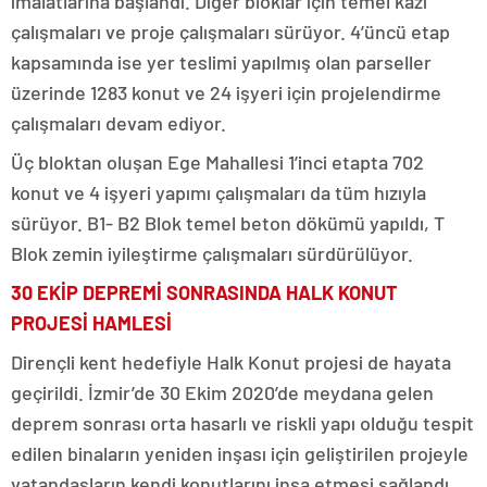
imalatlarına başlandı. Diğer bloklar için temel kazı
çalışmaları ve proje çalışmaları sürüyor. 4’üncü etap
kapsamında ise yer teslimi yapılmış olan parseller
üzerinde 1283 konut ve 24 işyeri için projelendirme
çalışmaları devam ediyor.
Üç bloktan oluşan Ege Mahallesi 1’inci etapta 702
konut ve 4 işyeri yapımı çalışmaları da tüm hızıyla
sürüyor. B1- B2 Blok temel beton dökümü yapıldı, T
Blok zemin iyileştirme çalışmaları sürdürülüyor.
30 EKİP DEPREMİ SONRASINDA HALK KONUT
PROJESİ HAMLESİ
Dirençli kent hedefiyle Halk Konut projesi de hayata
geçirildi. İzmir’de 30 Ekim 2020’de meydana gelen
deprem sonrası orta hasarlı ve riskli yapı olduğu tespit
edilen binaların yeniden inşası için geliştirilen projeyle
vatandaşların kendi konutlarını inşa etmesi sağlandı.