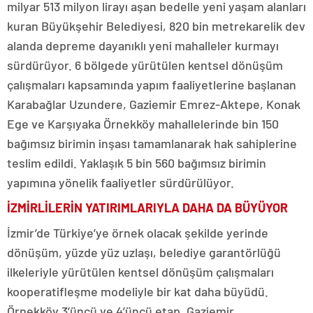
milyar 513 milyon lirayı aşan bedelle yeni yaşam alanları
kuran Büyükşehir Belediyesi, 820 bin metrekarelik dev
alanda depreme dayanıklı yeni mahalleler kurmayı
sürdürüyor. 6 bölgede yürütülen kentsel dönüşüm
çalışmaları kapsamında yapım faaliyetlerine başlanan
Karabağlar Uzundere, Gaziemir Emrez-Aktepe, Konak
Ege ve Karşıyaka Örnekköy mahallelerinde bin 150
bağımsız birimin inşası tamamlanarak hak sahiplerine
teslim edildi. Yaklaşık 5 bin 560 bağımsız birimin
yapımına yönelik faaliyetler sürdürülüyor.
İZMİRLİLERİN YATIRIMLARIYLA DAHA DA BÜYÜYOR
İzmir’de Türkiye’ye örnek olacak şekilde yerinde
dönüşüm, yüzde yüz uzlaşı, belediye garantörlüğü
ilkeleriyle yürütülen kentsel dönüşüm çalışmaları
kooperatifleşme modeliyle bir kat daha büyüdü.
Örnekköy 3’üncü ve 4’üncü etap, Gaziemir