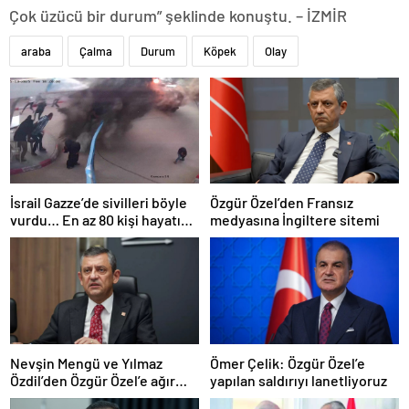
Çok üzücü bir durum” şeklinde konuştu. – İZMİR
araba
Çalma
Durum
Köpek
Olay
İsrail Gazze’de sivilleri böyle
Özgür Özel’den Fransız
vurdu… En az 80 kişi hayatını
medyasına İngiltere sitemi
kaybetti
Nevşin Mengü ve Yılmaz
Ömer Çelik: Özgür Özel’e
Özdil’den Özgür Özel’e ağır
yapılan saldırıyı lanetliyoruz
eleştiriler