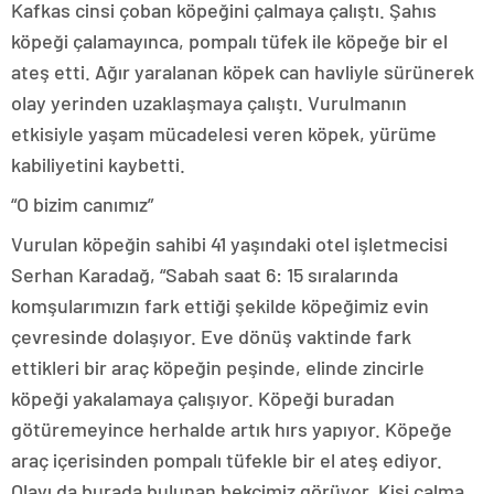
Kafkas cinsi çoban köpeğini çalmaya çalıştı. Şahıs
köpeği çalamayınca, pompalı tüfek ile köpeğe bir el
ateş etti. Ağır yaralanan köpek can havliyle sürünerek
olay yerinden uzaklaşmaya çalıştı. Vurulmanın
etkisiyle yaşam mücadelesi veren köpek, yürüme
kabiliyetini kaybetti.
“O bizim canımız”
Vurulan köpeğin sahibi 41 yaşındaki otel işletmecisi
Serhan Karadağ, “Sabah saat 6: 15 sıralarında
komşularımızın fark ettiği şekilde köpeğimiz evin
çevresinde dolaşıyor. Eve dönüş vaktinde fark
ettikleri bir araç köpeğin peşinde, elinde zincirle
köpeği yakalamaya çalışıyor. Köpeği buradan
götüremeyince herhalde artık hırs yapıyor. Köpeğe
araç içerisinden pompalı tüfekle bir el ateş ediyor.
Olayı da burada bulunan bekçimiz görüyor. Kişi çalma