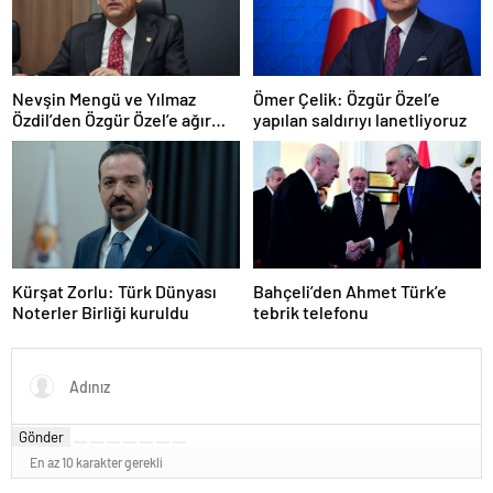
Nevşin Mengü ve Yılmaz
Ömer Çelik: Özgür Özel’e
Özdil’den Özgür Özel’e ağır
yapılan saldırıyı lanetliyoruz
eleştiriler
Kürşat Zorlu: Türk Dünyası
Bahçeli’den Ahmet Türk’e
Noterler Birliği kuruldu
tebrik telefonu
Gönder
En az 10 karakter gerekli