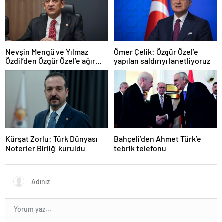
Nevşin Mengü ve Yılmaz
Ömer Çelik: Özgür Özel’e
Özdil’den Özgür Özel’e ağır
yapılan saldırıyı lanetliyoruz
eleştiriler
Kürşat Zorlu: Türk Dünyası
Bahçeli’den Ahmet Türk’e
Noterler Birliği kuruldu
tebrik telefonu