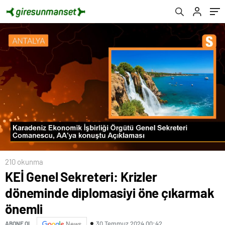
210 okunma
KEİ Genel Sekreteri: Krizler
döneminde diplomasiyi öne çıkarmak
önemli
30 Temmuz 2024 00:42
ABONE OL
News