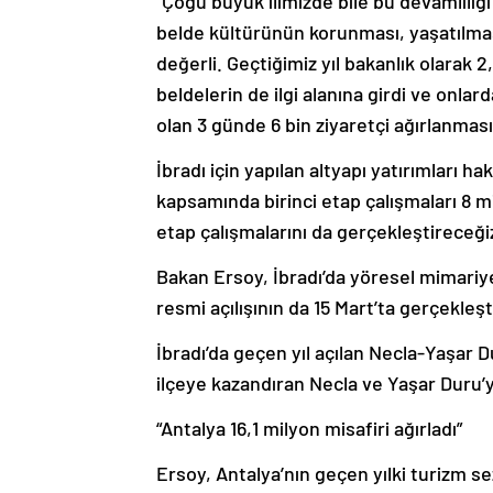
“Çoğu büyük ilimizde bile bu devamlılığı
belde kültürünün korunması, yaşatılmas
değerli. Geçtiğimiz yıl bakanlık olarak 
beldelerin de ilgi alanına girdi ve onlar
olan 3 günde 6 bin ziyaretçi ağırlanmas
İbradı için yapılan altyapı yatırımları h
kapsamında birinci etap çalışmaları 8 mil
etap çalışmalarını da gerçekleştireceğiz.
Bakan Ersoy, İbradı’da yöresel mimariy
resmi açılışının da 15 Mart’ta gerçekleş
İbradı’da geçen yıl açılan Necla-Yaşar 
ilçeye kazandıran Necla ve Yaşar Duru’y
“Antalya 16,1 milyon misafiri ağırladı”
Ersoy, Antalya’nın geçen yılki turizm s