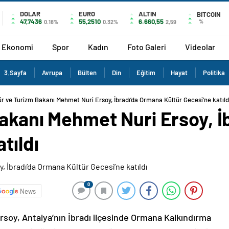
DOLAR
EURO
ALTIN
BITCOIN
47,7436
55,2510
6.660,55
%
0.18%
0.32%
2,59
Ekonomi
Spor
Kadın
Foto Galeri
Videolar
3.Sayfa
Avrupa
Bülten
Din
Eğitim
Hayat
Politika
ür ve Turizm Bakanı Mehmet Nuri Ersoy, İbradı’da Ormana Kültür Gecesi’ne katıld
Bakanı Mehmet Nuri Ersoy, 
tıldı
0
News
soy, Antalya’nın İbradı ilçesinde Ormana Kalkındırma