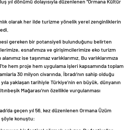
luş yıl dönümü dolayısıyla düzenlenen “Ormana Kültür
ık olarak her ilde turizme yönelik yerel zenginliklerin
edi.
lmesi gereken bir potansiyeli bulunduğunu belirten
erimize, esnafımıza ve girişimcilerimize eko turizm
n alanımız ise taşınmaz varlıklarımız. Bu varlıklarımıza
23’te hem proje hem uygulama işleri kapsamında toplam
amlarla 30 milyon civarında. İbradı’nın sahip olduğu
0 yıla yaklaşan tarihiyle Türkiye’nin en büyük, dünyanın
ltınbeşik Mağarası’nın özellikle vurgulanması
bradı’da geçen yıl 56. kez düzenlenen Ormana Üzüm
k, şöyle konuştu: