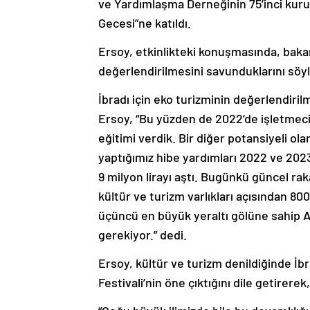
ve Yardımlaşma Derneğinin 75’inci kuru
Gecesi”ne katıldı.
Ersoy, etkinlikteki konuşmasında, bakanl
değerlendirilmesini savunduklarını söyl
İbradı için eko turizminin değerlendiri
Ersoy, “Bu yüzden de 2022’de işletmecil
eğitimi verdik. Bir diğer potansiyeli ola
yaptığımız hibe yardımları 2022 ve 20
9 milyon lirayı aştı. Bugünkü güncel rak
kültür ve turizm varlıkları açısından 80
üçüncü en büyük yeraltı gölüne sahip A
gerekiyor.” dedi.
Ersoy, kültür ve turizm denildiğinde İ
Festivali’nin öne çıktığını dile getirere