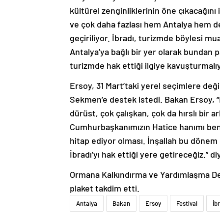
kültürel zenginliklerinin öne çıkacağını
ve çok daha fazlası hem Antalya hem de
geçiriliyor. İbradı, turizmde böylesi m
Antalya’ya bağlı bir yer olarak bundan p
turizmde hak ettiği ilgiye kavuşturmal
Ersoy, 31 Mart’taki yerel seçimlere değ
Sekmen’e destek istedi. Bakan Ersoy, “
dürüst, çok çalışkan, çok da hırslı bir a
Cumhurbaşkanımızın Hatice hanımı ben
hitap ediyor olması. İnşallah bu dönem 
İbradı’yı hak ettiği yere getireceğiz.” d
Ormana Kalkındırma ve Yardımlaşma Der
plaket takdim etti.
Antalya
Bakan
Ersoy
Festival
İb