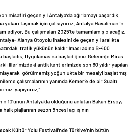
lyon misafiri geçen yıl Antalya’da ağırlamayı başardık.
 yukarı taşımak için çalışıyoruz. Antalya Havalimanı’nı
vam ediyor. Bu çalışmaları 2025’te tamamlamış olacağız.
talya- Alanya Otoyolu ihalesini de geçen yıl aralıkta
hazırdaki trafik yükünün kaldırılması adına B-400
ına başladık. Uygulamasına başladığımız Geleceğe Miras
klı illerimizdeki antik kentlerimizde son 60 yıldır yapılan
amlayarak, görülmemiş yoğunlukta bir mesaiyi başlatmış
enileme çalışmalarının yanında Kemer’e de bir Sualtı
rımızı yapıyoruz.”
ajının 10’unun Antalya’da olduğunu anlatan Bakan Ersoy,
 halk plajlarının sezon öncesi açılışının
necek Kültür Yolu Festivali’nde Türkiye’nin bütün