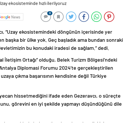
0
News
vcı, “Uzay ekosistemindeki döngünün içerisinde yer
iren başka bir ülke yok. Geç başladık ama bundan sonraki
vletimizin bu konudaki iradesi de sağlam.” dedi.
al İletişim Ortağı” olduğu, Belek Turizm Bölgesi’ndeki
ntalya Diplomasi Forumu 2024’te gerçekleştirilen
 uzaya çıkma başarısının kendisine değil Türkiye
eyecan hissetmediğini ifade eden Gezeravcı, o süreçte
unu, görevini en iyi şekilde yapmayı düşündüğünü dile
arda çocuklarla buluştuğunda onların kendisi için