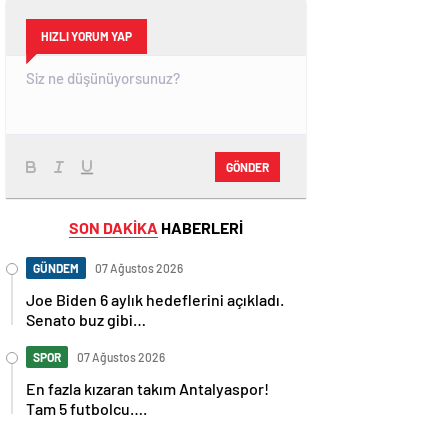
HIZLI YORUM YAP
GÖNDER
SON DAKİKA
HABERLERİ
GÜNDEM
07 Ağustos 2026
Joe Biden 6 aylık hedeflerini açıkladı.
Senato buz gibi…
SPOR
07 Ağustos 2026
En fazla kızaran takım Antalyaspor!
Tam 5 futbolcu….
GÜNDEM
07 Ağustos 2026