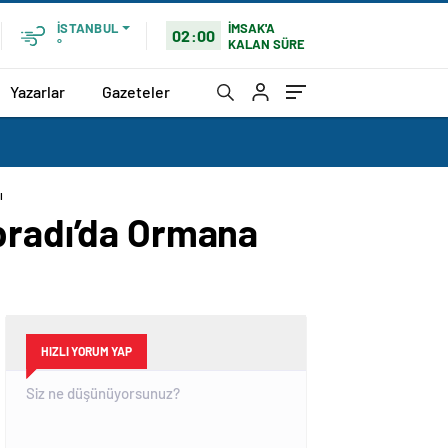
İMSAK'A
İSTANBUL
02:00
KALAN SÜRE
°
Yazarlar
Gazeteler
ı
İbradı’da Ormana
HIZLI YORUM YAP