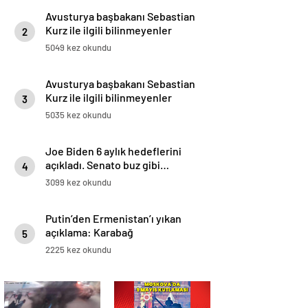
Avusturya başbakanı Sebastian
Kurz ile ilgili bilinmeyenler
2
5049 kez okundu
Avusturya başbakanı Sebastian
Kurz ile ilgili bilinmeyenler
3
5035 kez okundu
Joe Biden 6 aylık hedeflerini
açıkladı. Senato buz gibi…
4
3099 kez okundu
Putin’den Ermenistan’ı yıkan
açıklama: Karabağ
5
Azerbaycan’ın ayrılmaz bir
2225 kez okundu
parçasıdır!