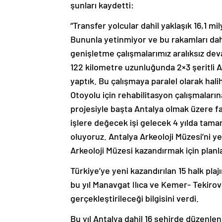
şunları kaydetti:
“Transfer yolcular dahil yaklaşık 16,1 mi
Bununla yetinmiyor ve bu rakamları daha
genişletme çalışmalarımız aralıksız de
122 kilometre uzunluğunda 2×3 şeritli An
yaptık. Bu çalışmaya paralel olarak hali
Otoyolu için rehabilitasyon çalışmalar
projesiyle başta Antalya olmak üzere far
işlere değecek işi gelecek 4 yılda tam
oluyoruz. Antalya Arkeoloji Müzesi’ni y
Arkeoloji Müzesi kazandırmak için planla
Türkiye’ye yeni kazandırılan 15 halk pl
bu yıl Manavgat Ilıca ve Kemer- Tekirova
gerçekleştirileceği bilgisini verdi.
Bu yıl Antalya dahil 16 şehirde düzenle