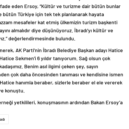
 ifade eden Ersoy, “Kültür ve turizme dair bütün bunlar
 bütün Türkiye için tek tek planlanarak hayata
uazzam mesafeler kat etmiş ülkemizin turizm başkenti
ayını almalıdır diye düşünüyoruz. İbradı’yı kültür ve
ıyız.” değerlendirmesinde bulundu.
inerek, AK Parti’nin İbradı Belediye Başkan adayı Hatice
Hatice Sekmen’i 6 yıldır tanıyorum. Sağ olsun çok
rkadaşımız. Benim asıl ilgimi çeken şey, sayın
den çok daha öncesinden tanıması ve kendisine ismen
Hatice hanımla beraber, sizlerle beraber el ele vererek
iye konuştu.
neği yetkilileri, konuşmasının ardından Bakan Ersoy’a
radı