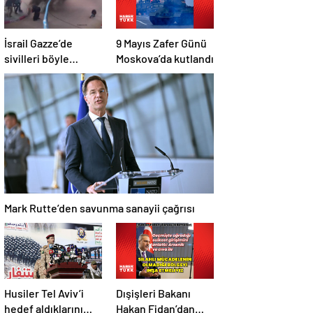
İsrail Gazze’de
9 Mayıs Zafer Günü
sivilleri böyle
Moskova’da kutlandı
vurdu… En az 80
kişi hayatını
kaybetti
Mark Rutte’den savunma sanayii çağrısı
Husiler Tel Aviv’i
Dışişleri Bakanı
hedef aldıklarını
Hakan Fidan’dan