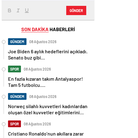
GÖNDER
SON DAKİKA
HABERLERİ
GÜNDEM
08 Ağustos 2026
Joe Biden 6 aylık hedeflerini açıkladı.
Senato buz gibi…
SPOR
08 Ağustos 2026
En fazla kızaran takım Antalyaspor!
Tam 5 futbolcu….
GÜNDEM
08 Ağustos 2026
Norweç silahlı kuvvetleri kadınlardan
oluşan özel kuvvetler eğitimlerini
başlattı.
SPOR
08 Ağustos 2026
Cristiano Ronaldo’nun akıllara zarar