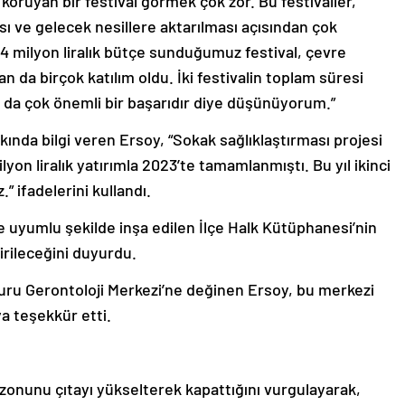
 koruyan bir festival görmek çok zor. Bu festivaller,
ı ve gelecek nesillere aktarılması açısından çok
2,4 milyon liralık bütçe sunduğumuz festival, çevre
dan da birçok katılım oldu. İki festivalin toplam süresi
ı da çok önemli bir başarıdır diye düşünüyorum.”
akkında bilgi veren Ersoy, “Sokak sağlıklaştırması projesi
yon liralık yatırımla 2023’te tamamlanmıştı. Bu yıl ikinci
” ifadelerini kullandı.
e uyumlu şekilde inşa edilen İlçe Halk Kütüphanesi’nin
tirileceğini duyurdu.
Duru Gerontoloji Merkezi’ne değinen Ersoy, bu merkezi
a teşekkür etti.
ezonunu çıtayı yükselterek kapattığını vurgulayarak,