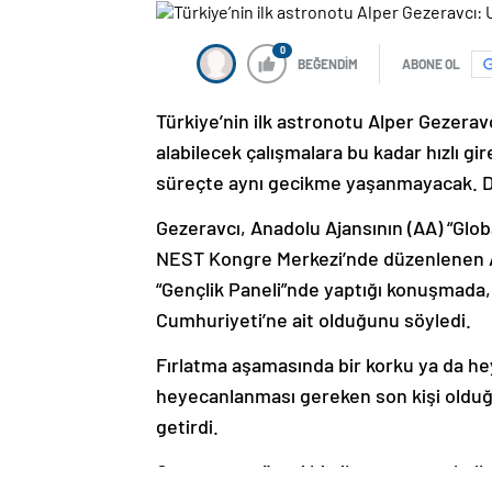
0
BEĞENDİM
ABONE OL
Türkiye’nin ilk astronotu Alper Gezera
alabilecek çalışmalara bu kadar hızlı g
süreçte aynı gecikme yaşanmayacak. De
Gezeravcı, Anadolu Ajansının (AA) “Glob
NEST Kongre Merkezi’nde düzenlenen A
“Gençlik Paneli”nde yaptığı konuşmada,
Cumhuriyeti’ne ait olduğunu söyledi.
Fırlatma aşamasında bir korku ya da h
heyecanlanması gereken son kişi olduğ
getirdi.
Gezeravcı, görevi bittikten sonra okull