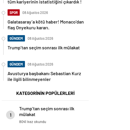
tüm kariyerinin istatistiğini çıkardık !
SPOR
08 Ağustos 2026
Galatasaray’a kötü haber! Monaco’dan
flaş Onyekuru kararı.
GÜNDEM
08 Ağustos 2026
Trump’tan seçim sonrası ilk mülakat
GÜNDEM
08 Ağustos 2026
Avusturya başbakanı Sebastian Kurz
ile ilgili bilinmeyenler
KATEGORİNİN POPÜLERLERİ
Trump’tan seçim sonrası ilk
mülakat
1
8041 kez okundu