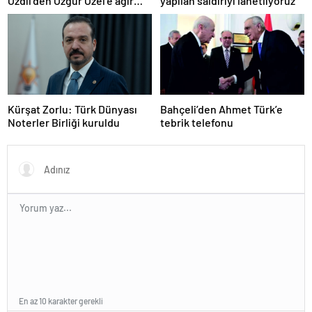
Özdil’den Özgür Özel’e ağır
yapılan saldırıyı lanetliyoruz
eleştiriler
Kürşat Zorlu: Türk Dünyası
Bahçeli’den Ahmet Türk’e
Noterler Birliği kuruldu
tebrik telefonu
En az 10 karakter gerekli