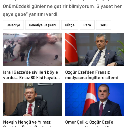
Önümüzdeki günler ne getirir bilmiyorum. Siyaset her
şeye gebe” yanıtını verdi.
Belediye
Belediye Başkanı
Bütçe
Para
Soru
İsrail Gazze’de sivilleri böyle
Özgür Özel’den Fransız
vurdu… En az 80 kişi hayatını
medyasına İngiltere sitemi
kaybetti
Nevşin Mengü ve Yılmaz
Ömer Çelik: Özgür Özel’e