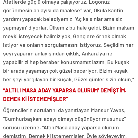
Afetlerde güçlü olmaya çalışıyoruz. Logonuz
görünmesin anlayışı da maalesef var. Okula kantin
yardımı yapacak belediyemiz. ‘Aç kalsınlar ama siz
yapmayın’ diyorlar. Ülkemiz bu hale geldi. Bizim makam
mevki isteyecek halimiz yok. Gençlere örnek olmak
istiyor ve onların sorgulamasını istiyoruz. Seçildim her
şeyi yaparım anlayışından çıktık. Ankara’ya ne
yapabilirizi hep beraber konuşmamız lazım. Bu kuşak
bir arada yaşamayı çok güzel beceriyor. Bizim kuşak
her şeyi yargılayan bir kuşak. Güzel günler sizin olsun.”
“ALTILI MASA ADAY YAPARSA OLURUM’ DEMİŞTİM.
DEMEK Kİ İSTEMEMİŞLER”
Öğrencilerin sorularını da yanıtlayan Mansur Yavaş,
“Cumhurbaşkanı adayı olmayı düşünüyor musunuz”
sorusu üzerine, “Altılı Masa aday yaparsa olurum
demiştim. Demek ki istememişler. Öyle söyleyeyim.