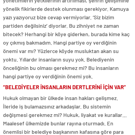
yönetimlerin yetkilerinin artırılması, şehrin gelişimine
yönelik fikirlerde destek olunması gerekiyor. Kamuya
yazı yazıyoruz bize cevap vermiyorlar. ‘Siz bizim
partiden değilsiniz’ diyorlar. Bu zihniyet ne zaman
bitecek? Herhangi bir köye giderken, burada kime kaç
oy çıkmış bakmadım. Hangi partiye oy verdiğinin
önemi var mı? Yüzlerce köyde musluktan akan su
yoktu. Yıllardır insanların suyu yok. Belediyenin
önceliğinin bu olması gerekmez mi? Bu insanların
hangi partiye oy verdiğinin önemi yok.
“BELEDİYELER İNSANLARIN DERTLERİNİ İÇİN VAR”
Hukuk olmayan bir ülkede insan hakları gelişmez.
İleride iş bulamazsınız arkadaşlar. Bu sistemin
değişmesi gerekmez mi? Hukuk, liyakat ve kurallar…
Maalesef ülkemizde bunlar rayına oturmadı. En
önemlisi bir belediye başkanının kafasına göre para