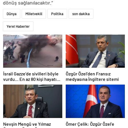
dönüş sağlanılacaktır.”
Dünya
Milletvekili
Politika
son dakika
Yerel Haberler
İsrail Gazze’de sivilleri böyle
Özgür Özel’den Fransız
vurdu… En az 80 kişi hayatını
medyasına İngiltere sitemi
kaybetti
Nevşin Mengü ve Yılmaz
Ömer Çelik: Özgür Özel’e