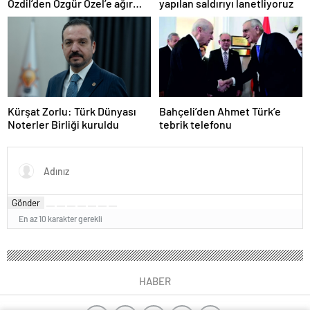
Özdil’den Özgür Özel’e ağır
yapılan saldırıyı lanetliyoruz
eleştiriler
Kürşat Zorlu: Türk Dünyası
Bahçeli’den Ahmet Türk’e
Noterler Birliği kuruldu
tebrik telefonu
Gönder
En az 10 karakter gerekli
HABER