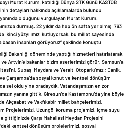
Adayı Murat Kurum, katıldığı Dünya STK Günü KASTOB
nin detayları hakkında açıklamalarda bulundu.
in yanında olduğunu vurgulayan Murat Kurum,
ımızda durmuş, 22 yıldır da hep ön safta yer almış. 783
 ikinci yüzyılımızı kutluyorsak, bu millet sayesinde.
na basan insanları görüyoruz” şeklinde konuştu.
liği Bakanlığı döneminde yaptığı hizmetleri hatırlatarak,
 ve Artvin’e bakanlar bizim eserlerimizi görür. Samsun’a
itesi’ni, Subaşı Meydanı ve Yeraltı Otoparkı’mızı; Canik,
 ve Çarşamba’da sosyal konut ve kentsel dönüşüm
n’da sel oldu yine oradaydık. Vatandaşımızın en zor
ımızın yanına gittik. Giresun’da Kastamonu’da yine böyle
izde Akçaabat ve Vakfıkebir millet bahçelerimizi,
 Projelerimizi, Uzungöl koruma projemizi, içme suyu
e gittiğinizde Çarşı Mahallesi Meydan Projesini,
’deki kentsel dönüşüm projelerimizi, sosyal