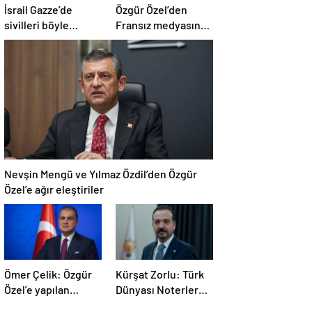
İsrail Gazze’de
Özgür Özel’den
sivilleri böyle
Fransız medyasına
vurdu… En az 80
İngiltere sitemi
kişi hayatını
kaybetti
Nevşin Mengü ve Yılmaz Özdil’den Özgür
Özel’e ağır eleştiriler
Ömer Çelik: Özgür
Kürşat Zorlu: Türk
Özel’e yapılan
Dünyası Noterler
saldırıyı
Birliği kuruldu