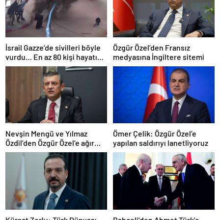
İsrail Gazze’de sivilleri böyle
Özgür Özel’den Fransız
vurdu… En az 80 kişi hayatını
medyasına İngiltere sitemi
kaybetti
Nevşin Mengü ve Yılmaz
Ömer Çelik: Özgür Özel’e
Özdil’den Özgür Özel’e ağır
yapılan saldırıyı lanetliyoruz
eleştiriler
Kürşat Zorlu: Türk Dünyası
Bahçeli’den Ahmet Türk’e