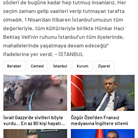
sözleri de bugüne kadar hep tutmuş insanlarız. Her
seçim zamanı gelip vaatleri verip tutmayan tarafta
olmadık. 1 Nisan’dan itibaren İstanbul’umuzun tüm
değerleriyle, tüm kültürleriyle birlikte Hünkar Hacı
Bektaş Veli’nin ruhunu İstanbul’un tüm ilçelerinde,
mahallelerinde yaşatmaya devam edeceğiz”
ifadelerine yer verdi. – İSTANBUL
Beraber
Cemevi
İstanbul
Kurum
Ziyaret
İsrail Gazze’de sivilleri böyle
Özgür Özel’den Fransız
vurdu… En az 80 kişi hayatını
medyasına İngiltere sitemi
kaybetti