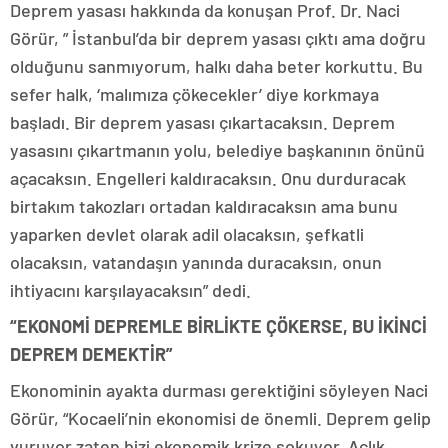
Deprem yasası hakkında da konuşan Prof. Dr. Naci
Görür, ” İstanbul’da bir deprem yasası çıktı ama doğru
olduğunu sanmıyorum, halkı daha beter korkuttu. Bu
sefer halk, ‘malımıza çökecekler’ diye korkmaya
başladı. Bir deprem yasası çıkartacaksın. Deprem
yasasını çıkartmanın yolu, belediye başkanının önünü
açacaksın. Engelleri kaldıracaksın. Onu durduracak
birtakım takozları ortadan kaldıracaksın ama bunu
yaparken devlet olarak adil olacaksın, şefkatli
olacaksın, vatandaşın yanında duracaksın, onun
ihtiyacını karşılayacaksın” dedi.
“EKONOMİ DEPREMLE BİRLİKTE ÇÖKERSE, BU İKİNCİ
DEPREM DEMEKTİR”
Ekonominin ayakta durması gerektiğini söyleyen Naci
Görür, “Kocaeli’nin ekonomisi de önemli. Deprem gelip
vuruyor zaten bizi ekonomik krize sokuyor. Açlık,