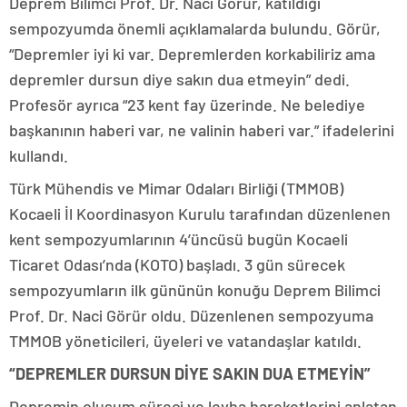
Deprem Bilimci Prof. Dr. Naci Görür, katıldığı
sempozyumda önemli açıklamalarda bulundu. Görür,
“Depremler iyi ki var. Depremlerden korkabiliriz ama
depremler dursun diye sakın dua etmeyin” dedi.
Profesör ayrıca “23 kent fay üzerinde. Ne belediye
başkanının haberi var, ne valinin haberi var.” ifadelerini
kullandı.
Türk Mühendis ve Mimar Odaları Birliği (TMMOB)
Kocaeli İl Koordinasyon Kurulu tarafından düzenlenen
kent sempozyumlarının 4’üncüsü bugün Kocaeli
Ticaret Odası’nda (KOTO) başladı. 3 gün sürecek
sempozyumların ilk gününün konuğu Deprem Bilimci
Prof. Dr. Naci Görür oldu. Düzenlenen sempozyuma
TMMOB yöneticileri, üyeleri ve vatandaşlar katıldı.
“DEPREMLER DURSUN DİYE SAKIN DUA ETMEYİN”
Depremin oluşum süreci ve levha hareketlerini anlatan