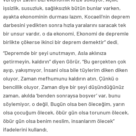
işsizlik, susuzluk, sağlıksızlık bütün bunlar varken,
ayakta ekonominin durması lazım. Kocaeli’nin deprem
darbesini yedikten sonra hızla yaralarını saracak tek
bir unsur vardır, o da ekonomi. Ekonomi de depremle
birlikte çökerse ikinci bir deprem demektir” dedi.
“Depremde bir şeyi unutmayın. Asla aklınıza
getirmeyin, kaldırın” diyen Görür, “Bu gerçekten çok
ayıp, yakışmıyor. İnsani olsa bile tüylerim diken diken
oluyor. Zaman mefhumunu kaldırın atın. Çünkü o
bencillik oluyor. Zaman diye bir şeyi düşündüğünüz
zaman, akılda ‘benden sonraysa boşver’ var, bunu
söylemiyor, o değil. Bugün olsa ben öleceğim, yarın
olsa çocuğum ölecek, öbür gün olsa torunum ölecek,
öbür gün olsa benim neslim, insanlarım ölecek”
ifadelerini kullandı.