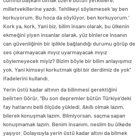
cumhurbaşkanı olmak üzere bütün yetkililere,
milletvekillerine yazdı. Tehlikeyi söylemesek ‘ay ben
korkuyorum. Bu hoca da söylüyor, ben korkuyorum.’
Kork ya, kork. Yani biz, bilim insanı olarak, bu ülkenin
ekmeğini yiyen insanlar olarak, yüz binlerce insanın
can güvenliğinin bir iplikle bağlandığı durumu görüp de
ses çıkarmayacak mıyız uyarmayacak mıyız
söylemeyecek miyiz? Bizim böyle bir bilim anlayışımız
yok. Yani kimseyi korkutmak gibi bir derdimiz de yok”
ifadelerini kullandı.
Yerin üstü kadar altının da bilinmesi gerektiğini
belirten Görür, “Bu son depremler bütün Türkiye’deki
fay hatlarını belli ölçüde yükledi. Akıllı olmak lazım,
bilerek konuşmak lazım. Bilmiyorsan, saçma sapan
konuşmamak lazım. Benim insanım, neslim bu ülkede
yaşıyor. Dolayısıyla yerin üstü kadar altını da bilmek