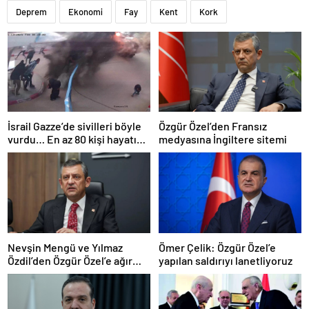
Deprem
Ekonomi
Fay
Kent
Kork
İsrail Gazze’de sivilleri böyle
Özgür Özel’den Fransız
vurdu… En az 80 kişi hayatını
medyasına İngiltere sitemi
kaybetti
Nevşin Mengü ve Yılmaz
Ömer Çelik: Özgür Özel’e
Özdil’den Özgür Özel’e ağır
yapılan saldırıyı lanetliyoruz
eleştiriler