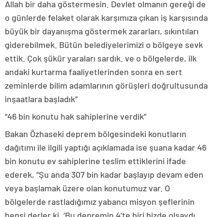
Allah bir daha göstermesin. Devlet olmanın gereği de
o günlerde felaket olarak karşımıza çıkan iş karşısında
büyük bir dayanışma göstermek zararları, sıkıntıları
giderebilmek. Bütün belediyelerimizi o bölgeye sevk
ettik. Çok şükür yaraları sardık. ve o bölgelerde, ilk
andaki kurtarma faaliyetlerinden sonra en sert
zeminlerde bilim adamlarının görüşleri doğrultusunda
inşaatlara başladık”
“46 bin konutu hak sahiplerine verdik”
Bakan Özhaseki deprem bölgesindeki konutların
dağıtımı ile ilgili yaptığı açıklamada ise şuana kadar 46
bin konutu ev sahiplerine teslim ettiklerini ifade
ederek, “Şu anda 307 bin kadar başlayıp devam eden
veya başlamak üzere olan konutumuz var. O
bölgelerde rastladığımız yabancı misyon şeflerinin
hepsi derler ki, ‘Bu depremin 4’te biri bizde olsaydı