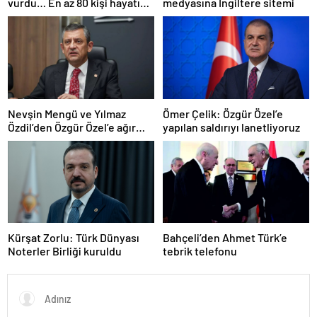
vurdu… En az 80 kişi hayatını
medyasına İngiltere sitemi
kaybetti
Nevşin Mengü ve Yılmaz
Ömer Çelik: Özgür Özel’e
Özdil’den Özgür Özel’e ağır
yapılan saldırıyı lanetliyoruz
eleştiriler
Kürşat Zorlu: Türk Dünyası
Bahçeli’den Ahmet Türk’e
Noterler Birliği kuruldu
tebrik telefonu