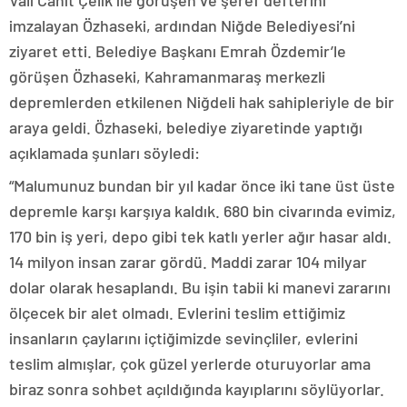
Vali Cahit Çelik ile görüşen ve şeref defterini
imzalayan Özhaseki, ardından Niğde Belediyesi’ni
ziyaret etti. Belediye Başkanı Emrah Özdemir’le
görüşen Özhaseki, Kahramanmaraş merkezli
depremlerden etkilenen Niğdeli hak sahipleriyle de bir
araya geldi. Özhaseki, belediye ziyaretinde yaptığı
açıklamada şunları söyledi:
“Malumunuz bundan bir yıl kadar önce iki tane üst üste
depremle karşı karşıya kaldık. 680 bin civarında evimiz,
170 bin iş yeri, depo gibi tek katlı yerler ağır hasar aldı.
14 milyon insan zarar gördü. Maddi zarar 104 milyar
dolar olarak hesaplandı. Bu işin tabii ki manevi zararını
ölçecek bir alet olmadı. Evlerini teslim ettiğimiz
insanların çaylarını içtiğimizde sevinçliler, evlerini
teslim almışlar, çok güzel yerlerde oturuyorlar ama
biraz sonra sohbet açıldığında kayıplarını söylüyorlar.