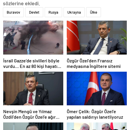
sözlerine ekledi.
Buravov
Devlet
Rusya
Ukrayna
Ülke
İsrail Gazze’de sivilleri böyle
Özgür Özel’den Fransız
vurdu… En az 80 kişi hayatını
medyasına İngiltere sitemi
kaybetti
Nevşin Mengü ve Yılmaz
Ömer Çelik: Özgür Özel’e
Özdil’den Özgür Özel’e ağır
yapılan saldırıyı lanetliyoruz
eleştiriler