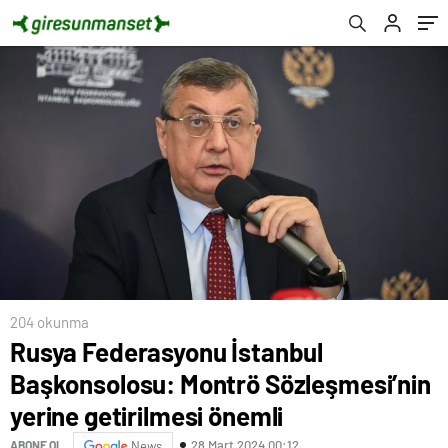
önemli
204 okunma
Rusya Federasyonu İstanbul
Başkonsolosu: Montrö Sözleşmesi’nin
yerine getirilmesi önemli
28 Mart 2024 00:12
ABONE OL
News