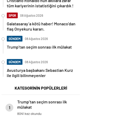
tüm kariyerinin istatistiğini çıkardık !
SPOR
08 Ağustos 2026
Galatasaray’a kötü haber! Monaco’dan
flaş Onyekuru kararı.
GÜNDEM
08 Ağustos 2026
Trump’tan seçim sonrası ilk mülakat
GÜNDEM
08 Ağustos 2026
Avusturya başbakanı Sebastian Kurz
ile ilgili bilinmeyenler
KATEGORİNİN POPÜLERLERİ
Trump’tan seçim sonrası ilk
mülakat
1
8041 kez okundu