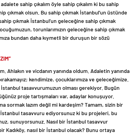
ahip çıkmak olsun. Bu sahip çıkmak İstanbul’un üstünde
sahip çıkmak İstanbul’un geleceğine sahip çıkmak
çocuğumuzun, torunlarımızın geleceğine sahip çıkmak
ımıza bundan daha kıymetli bir duruşun bir sözü
ZIM”
m. Ahlakın ve vicdanın yanında oldum. Adaletin yanında
bırakamayız; kendimize, çocuklarımıza ve geleceğimize.
ir İstanbul tasavvurumuzun olması gerekiyor. Bugün
üğünüz proje tartışmaları var, adaylar konuşuyor.
ma sormak lazım değil mi kardeşim? Tamam, sizin bir
 İstanbul tasavvuru ediyorsunuz ki bu projeleri, bu
nuz, sunuyorsunuz. Nasıl bir İstanbul tasavvur
ir Kadıköy, nasıl bir İstanbul olacak? Bunu ortaya
zin söyleyeceğiniz her bir söz, günü kurtarma sözüdür.