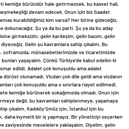
 keşmekeşliği devam edecek. Onun için biz Saadet
, temas kurabildiğimiz kim varsa? Her birine gideceğiz,
ne dokunacağız. Şu ya da bu parti. Şu ya da bu aday
isine girmeksizin; gelin kardeşim, gelin bacım, gelin
diyeceğiz. Gelin şu kavramlara sahip çıkalım. Bu
, soframızda, münasebetlerimizde ve ticaretimizde
 bunları yaşayalım. Çünkü Türkiye’de kabul edelim ki
smar edildi. Adalet çok konuşuldu ama adalet
 dürüst olunamadı. Vicdan çok dile geldi ama vicdanın
mları çok konuşuldu ama o sınırlara riayet edilmedi.
k ete kemiğe bürünerek sokağımızda olmadı. Onun için
dirmeye değil, bu kavramları sahiplenmeye, yaşamaya
ahip çıkalım. Kadıköy’ümüz için, İstanbul için bu
 daha kıymetli bir iş yapmayız. Bir yöneticiyi seçerken
e zaviyesinde meselelere yaklaşalım. Diyelim, gelin
adalete sahip çıkalım öyle sahip çıkalım ki bu sahip