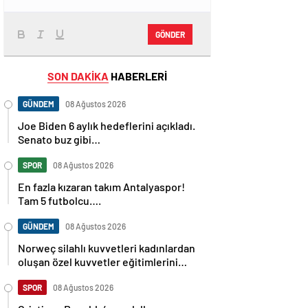
GÖNDER
SON DAKİKA
HABERLERİ
GÜNDEM
08 Ağustos 2026
Joe Biden 6 aylık hedeflerini açıkladı.
Senato buz gibi…
SPOR
08 Ağustos 2026
En fazla kızaran takım Antalyaspor!
Tam 5 futbolcu….
GÜNDEM
08 Ağustos 2026
Norweç silahlı kuvvetleri kadınlardan
oluşan özel kuvvetler eğitimlerini
başlattı.
SPOR
08 Ağustos 2026
Cristiano Ronaldo’nun akıllara zarar