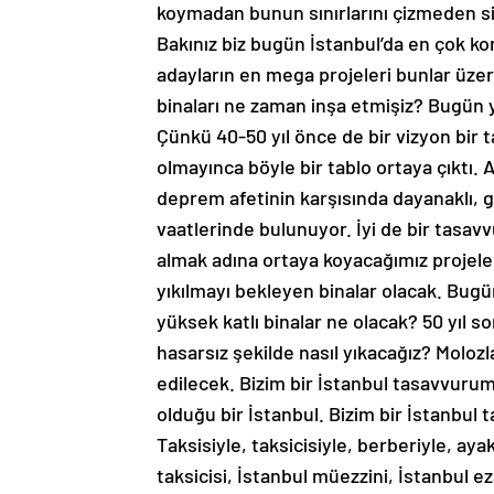
Bakınız biz bugün İstanbul’da en çok k
adayların en mega projeleri bunlar üz
binaları ne zaman inşa etmişiz? Bugün y
Çünkü 40-50 yıl önce de bir vizyon bir 
olmayınca böyle bir tablo ortaya çıktı. 
deprem afetinin karşısında dayanaklı, 
vaatlerinde bulunuyor. İyi de bir tas
almak adına ortaya koyacağımız projeler
yıkılmayı bekleyen binalar olacak. Bugü
yüksek katlı binalar ne olacak? 50 yıl s
hasarsız şekilde nasıl yıkacağız? Molozl
edilecek. Bizim bir İstanbul tasavvurum
olduğu bir İstanbul. Bizim bir İstanbul
Taksisiyle, taksicisiyle, berberiyle, ayakk
taksicisi, İstanbul müezzini, İstanbul ez
İstanbul mahallesi, İstanbul esnafı. Böy