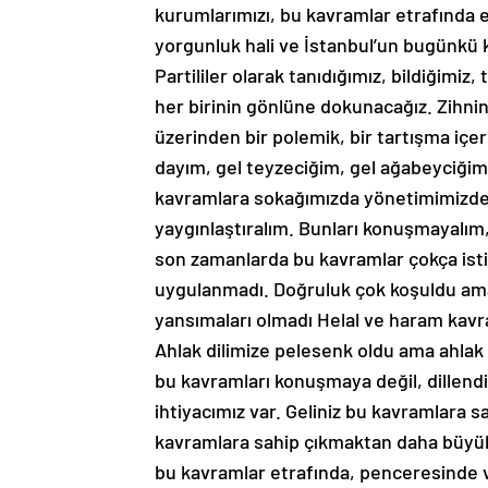
yorgunluk hali ve İstanbul’un bugünkü
Partililer olarak tanıdığımız, bildiğimiz
her birinin gönlüne dokunacağız. Zihni
üzerinden bir polemik, bir tartışma içer
dayım, gel teyzeciğim, gel ağabeyciğim 
kavramlara sokağımızda yönetimimizde
yaygınlaştıralım. Bunları konuşmayalım,
son zamanlarda bu kavramlar çokça isti
uygulanmadı. Doğruluk çok koşuldu ama
yansımaları olmadı Helal ve haram kavra
Ahlak dilimize pelesenk oldu ama ahla
bu kavramları konuşmaya değil, dillen
ihtiyacımız var. Geliniz bu kavramlara s
kavramlara sahip çıkmaktan daha büyük,
bu kavramlar etrafında, penceresinde v
doğruya, doğruluğa, vicdana, ahlaka ve 