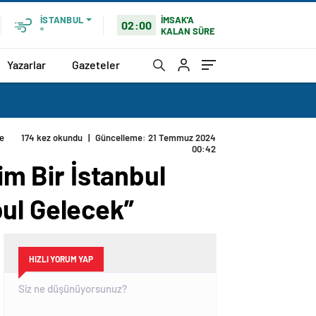
İMSAK'A
İSTANBUL
02:00
KALAN SÜRE
°
Yazarlar
Gazeteler
te Denince Akla İstanbul Gelecek”
im Bir İstanbul
bul Gelecek”
HIZLI YORUM YAP