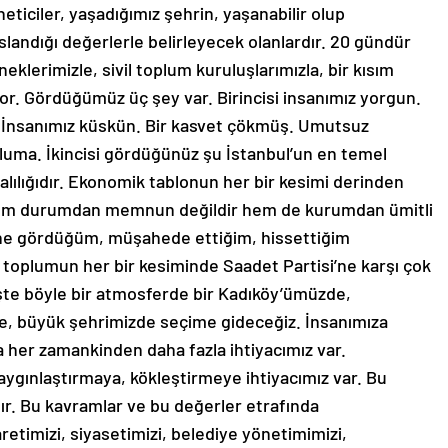
slandığı değerlerle belirleyecek olanlardır. 20 gündür
eklerimizle, sivil toplum kuruluşlarımızla, bir kısım
or. Gördüğümüz üç şey var. Birincisi insanımız yorgun.
. İnsanımız küskün. Bir kasvet çökmüş. Umutsuz
uma. İkincisi gördüğünüz şu İstanbul’un en temel
lılığıdır. Ekonomik tablonun her bir kesimi derinden
hem durumdan memnun değildir hem de kurumdan ümitli
yine gördüğüm, müşahede ettiğim, hissettiğim
oplumun her bir kesiminde Saadet Partisi’ne karşı çok
İşte böyle bir atmosferde bir Kadıköy’ümüzde,
nde, büyük şehrimizde seçime gideceğiz. İnsanımıza
er zamankinden daha fazla ihtiyacımız var.
aygınlaştırmaya, kökleştirmeye ihtiyacımız var. Bu
tır. Bu kavramlar ve bu değerler etrafında
etimizi, siyasetimizi, belediye yönetimimizi,
eti kemiğe büründür hale getirmezsek, bu kasvet hali,