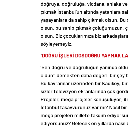
çıkmak İstanbul’un altında yatanlara s
yaşayanlara da sahip çıkmak olsun. Bu 
olsun, bu sahip çıkmak çoluğumuzun, 
olsun. Biz çocuklarımıza biz arkadaşlar
söyleyemeyiz.
“
DOĞRU İŞLERİ DOSDOĞRU YAPMAK LA
‘Ben doğru ve doğruluğun yanında oldu
oldum’ demekten daha değerli bir şey 
Bu kavramlar üzerinden bir Kadıköy, b
sizler televizyon ekranlarında çok görd
Projeler, mega projeler konuşuluyor. A
İstanbul tasavvurunuz var mı? Nasıl bir
mega projeleri millete takdim ediyorsu
ediyorsunuz? Gelecek on yıllarda nasıl b
koymadan bunun sınırlarını çizmeden si