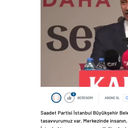
0
BEĞENDİM
ABONE OL
Saadet Partisi İstanbul Büyükşehir Bele
tasavvurumuz var. Merkezinde insanın, a
İstanbul tasavvurumuz var. Kalite deninc