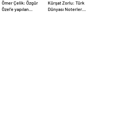
Özel’e yapılan
Dünyası Noterler
saldırıyı
Birliği kuruldu
lanetliyoruz