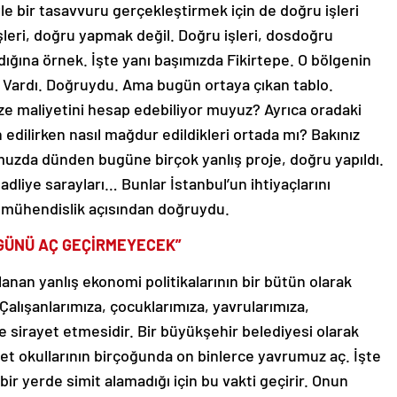
leri, doğru yapmak değil. Doğru işleri, dosdoğru
dığına örnek. İşte yanı başımızda Fikirtepe. O bölgenin
? Vardı. Doğruydu. Ama bugün ortaya çıkan tablo.
ize maliyetini hesap edebiliyor muyuz? Ayrıca oradaki
 edilirken nasıl mağdur edildikleri ortada mı? Bakınız
’umuzda dünden bugüne birçok yanlış proje, doğru yapıldı.
dliye sarayları… Bunlar İstanbul’un ihtiyaçlarını
ma mühendislik açısından doğruydu.
 GÜNÜ AÇ GEÇİRMEYECEK”
anan yanlış ekonomi politikalarının bir bütün olarak
alışanlarımıza, çocuklarımıza, yavrularımıza,
e sirayet etmesidir. Bir büyükşehir belediyesi olarak
vlet okullarının birçoğunda on binlerce yavrumuz aç. İşte
ir yerde simit alamadığı için bu vakti geçirir. Onun
emizi devreye sokacağız. Okullarımızda bir tek yavrumuz