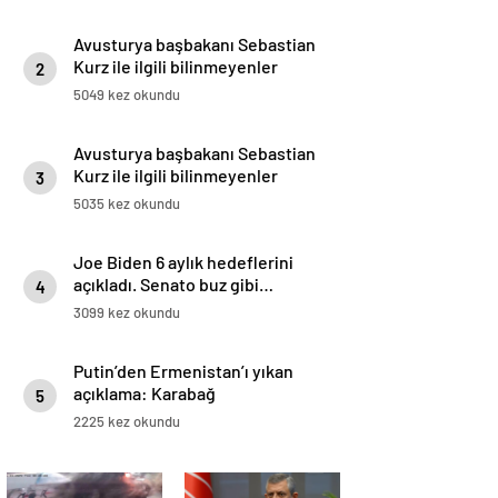
Avusturya başbakanı Sebastian
Kurz ile ilgili bilinmeyenler
2
5049 kez okundu
Avusturya başbakanı Sebastian
Kurz ile ilgili bilinmeyenler
3
5035 kez okundu
Joe Biden 6 aylık hedeflerini
açıkladı. Senato buz gibi…
4
3099 kez okundu
Putin’den Ermenistan’ı yıkan
açıklama: Karabağ
5
Azerbaycan’ın ayrılmaz bir
2225 kez okundu
parçasıdır!