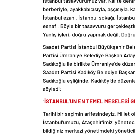
berberiyle, ayakkabıcısıyla, aşçısıyla, ka
İstanbul ezanı, İstanbul sokağı, İstanbu
esnafı. Böyle bir tasavvuru gerçekleşt
Yanlış işleri, doğru yapmak değil. Doğr
Saadet Partisi İstanbul Büyükşehir Bel
Partisi Ümraniye Belediye Başkan Aday
Sadıkoğlu ile birlikte Ümraniye’de düze
Saadet Partisi Kadıköy Belediye Başka
Sadıkoğlu eşliğinde, Kadıköy’de düzenle
söyledi:
“
İSTANBUL’UN EN TEMEL MESELESİ G
Tarihi bir seçimin arifesindeyiz. Millet
İstanbul’umuzu, Ataşehir’imizi yönetece
bildiğiniz merkezi yönetimdeki yöneticil
yöneticilerdir. Dolayısıyla seçtiğimiz yö