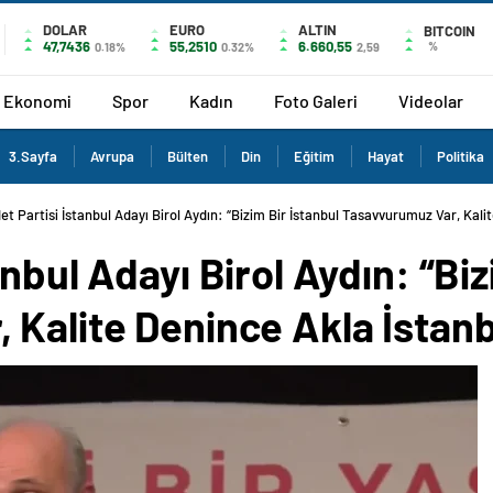
DOLAR
EURO
ALTIN
BITCOIN
47,7436
55,2510
6.660,55
%
0.18%
0.32%
2,59
Ekonomi
Spor
Kadın
Foto Galeri
Videolar
3.Sayfa
Avrupa
Bülten
Din
Eğitim
Hayat
Politika
t Partisi İstanbul Adayı Birol Aydın: “Bizim Bir İstanbul Tasavvurumuz Var, Kali
nbul Adayı Birol Aydın: “Biz
 Kalite Denince Akla İstan