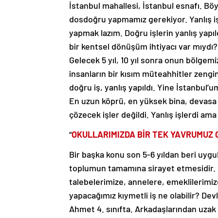
dosdoğru yapmamız gerekiyor. Yanlış iş
yapmak lazım. Doğru işlerin yanlış yapıl
bir kentsel dönüşüm ihtiyacı var mıydı
Gelecek 5 yıl, 10 yıl sonra onun bölgem
insanların bir kısım müteahhitler zengin
doğru iş, yanlış yapıldı. Yine İstanbul
En uzun köprü, en yüksek bina, devasa a
çözecek işler değildi. Yanlış işlerdi a
“
OKULLARIMIZDA BİR TEK YAVRUMUZ
Bir başka konu son 5-6 yıldan beri uygul
toplumun tamamına sirayet etmesidir. Ç
talebelerimize, annelere, emeklilerimiz
yapacağımız kıymetli iş ne olabilir? De
Ahmet 4. sınıfta. Arkadaşlarından uzak b
karnını doyurmak için kantin kart proj