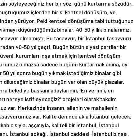
onuştuğumuz işlerden birisi kentsel dönüşüm. ve
erinden yürüyor. Peki kentsel dönüşüme tabi tuttuğunuz
ıkmayı düşündüğümüz binalar, 40-50 yıllık binalarımız.
tasavvur olmamıştı. Bu tasavvur, bir İstanbul tasavvuru
Aradan 40-50 yıl geçti. Bugün bütün siyasi partiler bir
güvenli kurumları inşa etmek için kentsel dönüşüm
avvurumuz olmazsa sadece bugünü kurtarmak adına, oy
 50 yıl sonra bugün yıkmak istediğimiz binalar gibi
n dikeceğimiz binalar bugün var olan büyük plazalar,
onra belediye başkanı adaylarının, ‘En verimli, en
arı nereye istifleyeceğiz?’ projeleri olarak takdim
uz var. Merkezinde insanın, ailenin ve mahallenin
 tasavvurumuz var. Kalite denince akla İstanbul gelecek.
abıcısıyla, aşçısıyla, kaliteli bir İstanbul. İstanbul
anı, İstanbul sokağı, İstanbul caddesi, İstanbul binası,
le bir tasavvuru gerçekleştirmek için de doğru işleri