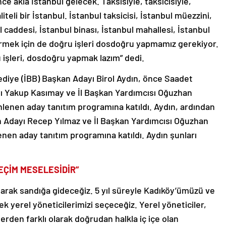
liteli bir İstanbul. İstanbul taksicisi, İstanbul müezzini,
l caddesi, İstanbul binası, İstanbul mahallesi, İstanbul
irmek için de doğru işleri dosdoğru yapmamız gerekiyor.
u işleri, dosdoğru yapmak lazım” dedi.
ediye (İBB) Başkan Adayı Birol Aydın, önce Saadet
ı Yakup Kasımay ve İl Başkan Yardımcısı Oğuzhan
nlenen aday tanıtım programına katıldı. Aydın, ardından
n Adayı Recep Yılmaz ve İl Başkan Yardımcısı Oğuzhan
nen aday tanıtım programına katıldı. Aydın şunları
EÇİM MESELESİDİR”
 olarak sandığa gideceğiz. 5 yıl süreyle Kadıköy’ümüzü ve
k yerel yöneticilerimizi seçeceğiz. Yerel yöneticiler,
erden farklı olarak doğrudan halkla iç içe olan
neticiler, yaşadığımız şehrin, yaşanabilir olup