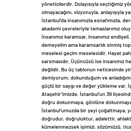
olmayacağını, vizyonuyla, anlayışıyla ya
İstanbul’da insanımızla esnafımızla, dern
akademi çevreleriyle temaslarımız oluy
İnsanımız karamsar, insanımız endişeli
demeyelim ama karamsarlık sinmiş topl
meselesi geçim meselesidir. Hayat paha
sarsmasıdır. Üçüncüsü ise insanımız 
değildir. Bu üç tablonun neticesinde 
demiyorum, dokunduğum ve anladığım t
güçlü bir saygı ve değer yükleme var. 
Ataşehir’imizde, İstanbul’un 39 ilçesi
doğru dokunmaya, gönlüne dokunmaya h
İstanbul’umuzda bir şeyi çoğaltmaya, y
doğrudur, doğruluktur, adalettir, ahlak
kümelenmezsek işimizi, sözümüzü, ticar
kurumlarımızı, bu kavramlar etrafında 