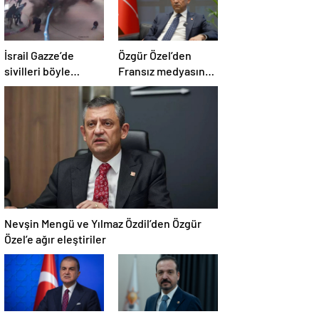
İsrail Gazze’de
Özgür Özel’den
sivilleri böyle
Fransız medyasına
vurdu… En az 80
İngiltere sitemi
kişi hayatını
kaybetti
Nevşin Mengü ve Yılmaz Özdil’den Özgür
Özel’e ağır eleştiriler
Ömer Çelik: Özgür
Kürşat Zorlu: Türk