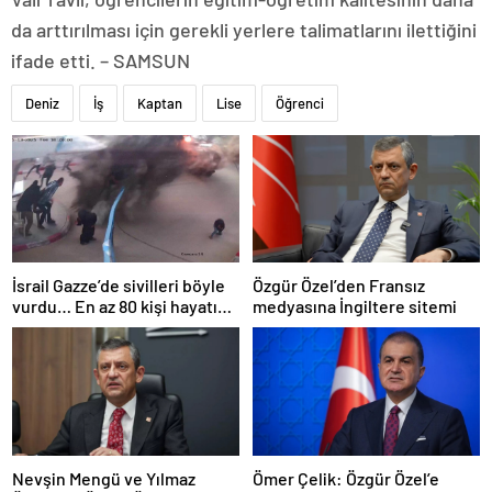
da arttırılması için gerekli yerlere talimatlarını ilettiğini
ifade etti. – SAMSUN
Deniz
İş
Kaptan
Lise
Öğrenci
İsrail Gazze’de sivilleri böyle
Özgür Özel’den Fransız
vurdu… En az 80 kişi hayatını
medyasına İngiltere sitemi
kaybetti
Nevşin Mengü ve Yılmaz
Ömer Çelik: Özgür Özel’e