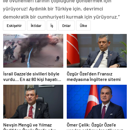
ile övünenleri tarihin çöplüğüne göndermek için
yürüyoruz! Aydınlık bir Türkiye için, devrimci
demokratik bir cumhuriyeti kurmak için yürüyoruz.”
Eskişehir
İktidar
İş
Onlar
Ülke
İsrail Gazze’de sivilleri böyle
Özgür Özel’den Fransız
vurdu… En az 80 kişi hayatını
medyasına İngiltere sitemi
kaybetti
Nevşin Mengü ve Yılmaz
Ömer Çelik: Özgür Özel’e