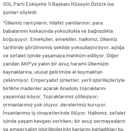
SOL Parti Eskişehir İl Başkanı Hüseyin Öztürk ise
şunları söyledi:
“Ülkemiz rantçıların, hilafet yanlılarının, para
babalarının kıskacında yoksullukla ve bağnazlıkla
boğuşuyor. Emekçiler, emekliler, halkımız, ülkemiz
tarihinde görülmemiş şekilde yoksullaştırılıyor, açlığa
ve sefalet içinde yaşamaya mahküm ediliyor. Diğer
yandan AKP’ye yakın bir avuç harami ülkemizin
kaynaklarına, ulusal gelirimize el koymaktan
çekinmiyor. Emperyalist şirketler, yerli işbirlikçileriyle
birlikte madenler açarak Anadolu topraklarını
yaşanmaz kılıyor. Topraklarımız çölleşiyor;
ormanlarımız yok oluyor, derelerimiz kuruyor.
İnsanlarımız iş cinayetlerinde ölüyor. Halkımız, sefalet
içinde yaşam kavgası verirken; bir avuç sermayedarın
ve emperyalist işbirlikçilerinin karlarını katladıkları bu