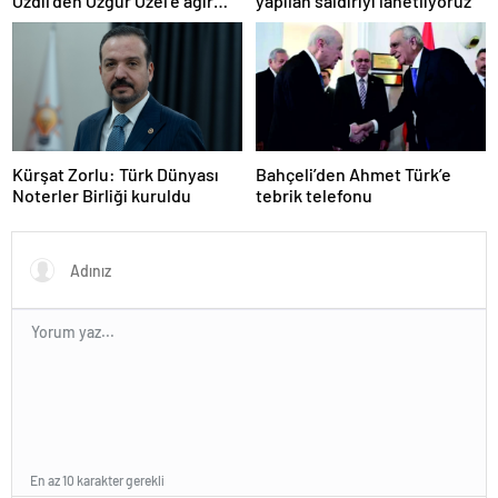
Özdil’den Özgür Özel’e ağır
yapılan saldırıyı lanetliyoruz
eleştiriler
Kürşat Zorlu: Türk Dünyası
Bahçeli’den Ahmet Türk’e
Noterler Birliği kuruldu
tebrik telefonu
En az 10 karakter gerekli