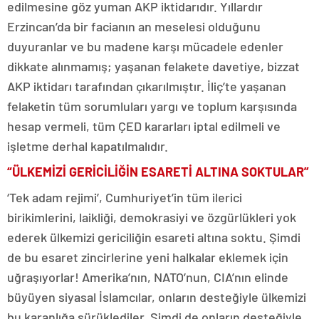
edilmesine göz yuman AKP iktidarıdır. Yıllardır
Erzincan’da bir facianın an meselesi olduğunu
duyuranlar ve bu madene karşı mücadele edenler
dikkate alınmamış; yaşanan felakete davetiye, bizzat
AKP iktidarı tarafından çıkarılmıştır. İliç’te yaşanan
felaketin tüm sorumluları yargı ve toplum karşısında
hesap vermeli, tüm ÇED kararları iptal edilmeli ve
işletme derhal kapatılmalıdır.
“ÜLKEMİZİ GERİCİLİĞİN ESARETİ ALTINA SOKTULAR”
‘Tek adam rejimi’, Cumhuriyet’in tüm ilerici
birikimlerini, laikliği, demokrasiyi ve özgürlükleri yok
ederek ülkemizi gericiliğin esareti altına soktu. Şimdi
de bu esaret zincirlerine yeni halkalar eklemek için
uğraşıyorlar! Amerika’nın, NATO’nun, CIA’nın elinde
büyüyen siyasal İslamcılar, onların desteğiyle ülkemizi
bu karanlığa sürüklediler. Şimdi de onların desteğiyle