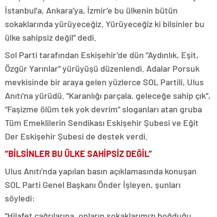
İstanbul’a, Ankara’ya, İzmir’e bu ülkenin bütün
sokaklarında yürüyeceğiz. Yürüyeceğiz ki bilsinler bu
ülke sahipsiz değil” dedi.
Sol Parti tarafından Eskişehir’de dün “Aydınlık, Eşit,
Özgür Yarınlar” yürüyüşü düzenlendi. Adalar Porsuk
mevkisinde bir araya gelen yüzlerce SOL Partili, Ulus
Anıtı’na yürüdü. “Karanlığı parçala, geleceğe sahip çık”,
“Faşizme ölüm tek yok devrim” sloganları atan gruba
Tüm Emeklilerin Sendikası Eskişehir Şubesi ve Eğit
Der Eskişehir Şubesi de destek verdi.
“BİLSİNLER BU ÜLKE SAHİPSİZ DEĞİL”
Ulus Anıtı’nda yapılan basın açıklamasında konuşan
SOL Parti Genel Başkanı Önder İşleyen, şunları
söyledi:
“Hilafet çağrılarına, onların sokaklarımızı boğduğu