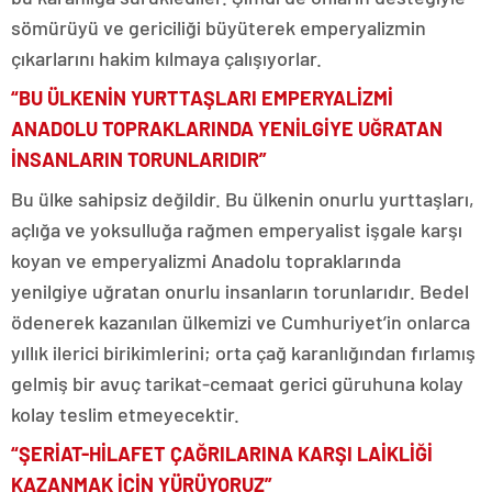
sömürüyü ve gericiliği büyüterek emperyalizmin
çıkarlarını hakim kılmaya çalışıyorlar.
“BU ÜLKENİN YURTTAŞLARI EMPERYALİZMİ
ANADOLU TOPRAKLARINDA YENİLGİYE UĞRATAN
İNSANLARIN TORUNLARIDIR”
Bu ülke sahipsiz değildir. Bu ülkenin onurlu yurttaşları,
açlığa ve yoksulluğa rağmen emperyalist işgale karşı
koyan ve emperyalizmi Anadolu topraklarında
yenilgiye uğratan onurlu insanların torunlarıdır. Bedel
ödenerek kazanılan ülkemizi ve Cumhuriyet’in onlarca
yıllık ilerici birikimlerini; orta çağ karanlığından fırlamış
gelmiş bir avuç tarikat-cemaat gerici güruhuna kolay
kolay teslim etmeyecektir.
“ŞERİAT-HİLAFET ÇAĞRILARINA KARŞI LAİKLİĞİ
KAZANMAK İÇİN YÜRÜYORUZ”