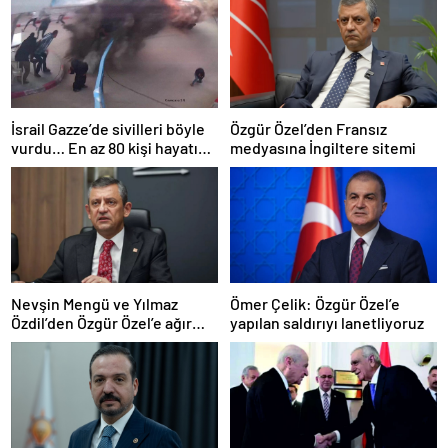
İsrail Gazze’de sivilleri böyle
Özgür Özel’den Fransız
vurdu… En az 80 kişi hayatını
medyasına İngiltere sitemi
kaybetti
Nevşin Mengü ve Yılmaz
Ömer Çelik: Özgür Özel’e
Özdil’den Özgür Özel’e ağır
yapılan saldırıyı lanetliyoruz
eleştiriler