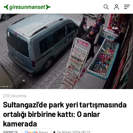
230 okunma
Sultangazi’de park yeri tartışmasında
ortalığı birbirine kattı: O anlar
kamerada
24 Nisan 2024 00:12
ABONE OL
News