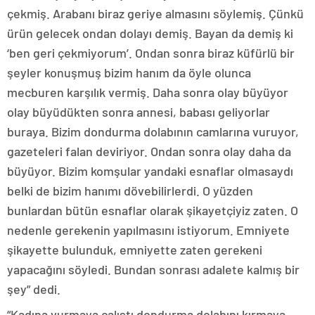
çekmiş. Arabanı biraz geriye almasını söylemiş. Çünkü
ürün gelecek ondan dolayı demiş. Bayan da demiş ki
‘ben geri çekmiyorum’. Ondan sonra biraz küfürlü bir
şeyler konuşmuş bizim hanım da öyle olunca
mecburen karşılık vermiş. Daha sonra olay büyüyor
olay büyüdükten sonra annesi, babası geliyorlar
buraya. Bizim dondurma dolabının camlarına vuruyor,
gazeteleri falan deviriyor. Ondan sonra olay daha da
büyüyor. Bizim komşular yandaki esnaflar olmasaydı
belki de bizim hanımı dövebilirlerdi. O yüzden
bunlardan bütün esnaflar olarak şikayetçiyiz zaten. O
nedenle gerekenin yapılmasını istiyorum. Emniyete
şikayette bulunduk, emniyette zaten gerekeni
yapacağını söyledi. Bundan sonrası adalete kalmış bir
şey” dedi.
“Kadına vurmaya çalıştı dondurma dolabını kırmaya