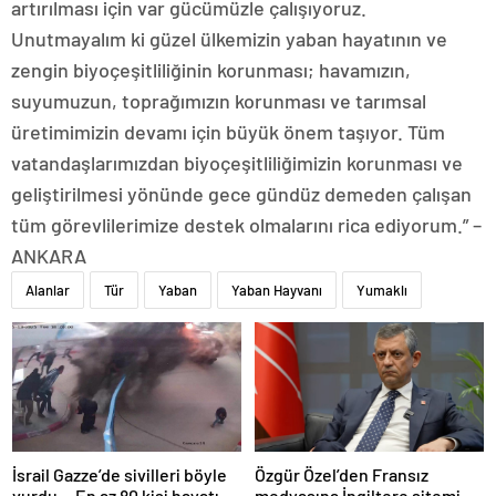
artırılması için var gücümüzle çalışıyoruz.
Unutmayalım ki güzel ülkemizin yaban hayatının ve
zengin biyoçeşitliliğinin korunması; havamızın,
suyumuzun, toprağımızın korunması ve tarımsal
üretimimizin devamı için büyük önem taşıyor. Tüm
vatandaşlarımızdan biyoçeşitliliğimizin korunması ve
geliştirilmesi yönünde gece gündüz demeden çalışan
tüm görevlilerimize destek olmalarını rica ediyorum.” –
ANKARA
Alanlar
Tür
Yaban
Yaban Hayvanı
Yumaklı
İsrail Gazze’de sivilleri böyle
Özgür Özel’den Fransız
vurdu… En az 80 kişi hayatını
medyasına İngiltere sitemi