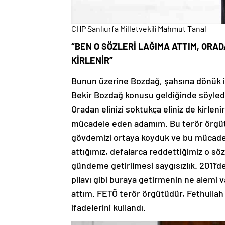
CHP Şanlıurfa Milletvekili Mahmut Tanal
“BEN O SÖZLERİ LAĞIMA ATTIM, ORAD
KİRLENİR”
Bunun üzerine Bozdağ, şahsına dönük ifti
Bekir Bozdağ konusu geldiğinde söylediğ
Oradan elinizi soktukça eliniz de kirlen
mücadele eden adamım. Bu terör örgüt
gövdemizi ortaya koyduk ve bu mücadele
attığımız, defalarca reddettiğimiz o sö
gündeme getirilmesi saygısızlık. 2011’d
pilavı gibi buraya getirmenin ne alemi 
attım. FETÖ terör örgütüdür, Fethullah 
ifadelerini kullandı.