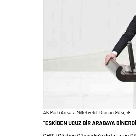
AK Parti Ankara Milletvekili Osman Gökçek
“ESKİDEN UCUZ BİR ARABAYA BİNERD
CHP’li Gökhan Günaydın’a da laf atan G