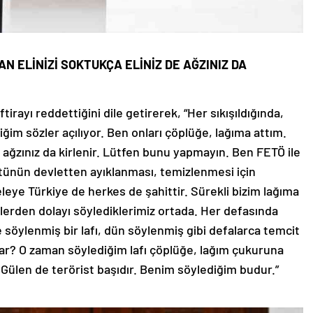
AN ELİNİZİ SOKTUKÇA ELİNİZ DE AĞZINIZ DA
rayı reddettiğini dile getirerek, “Her sıkışıldığında,
im sözler açılıyor. Ben onları çöplüğe, lağıma attım.
ir ağzınız da kirlenir. Lütfen bunu yapmayın. Ben FETÖ ile
ünün devletten ayıklanması, temizlenmesi için
ye Türkiye de herkes de şahittir. Sürekli bizim lağıma
zlerden dolayı söylediklerimiz ortada. Her defasında
e söylenmiş bir lafı, dün söylenmiş gibi defalarca temcit
var? O zaman söylediğim lafı çöplüğe, lağım çukuruna
Gülen de terörist başıdır. Benim söylediğim budur.”