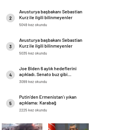
Avusturya başbakanı Sebastian
Kurz ile ilgili bilinmeyenler
2
5049 kez okundu
Avusturya başbakanı Sebastian
Kurz ile ilgili bilinmeyenler
3
5035 kez okundu
Joe Biden 6 aylık hedeflerini
açıkladı. Senato buz gibi…
4
3099 kez okundu
Putin’den Ermenistan’ı yıkan
açıklama: Karabağ
5
Azerbaycan’ın ayrılmaz bir
2225 kez okundu
parçasıdır!