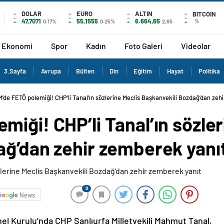
DOLAR
EURO
ALTIN
BITCOIN
47,7071
55,1555
6.664,65
%
0.17%
0.25%
2,65
Ekonomi
Spor
Kadın
Foto Galeri
Videolar
3.Sayfa
Avrupa
Bülten
Din
Eğitim
Hayat
Politika
’de FETÖ polemiği! CHP’li Tanal’ın sözlerine Meclis Başkanvekili Bozdağ’dan zehi
iği! CHP’li Tanal’ın sözler
ağ’dan zehir zemberek yanı
0
News
nel Kurulu’nda CHP Şanlıurfa Milletvekili Mahmut Tanal,