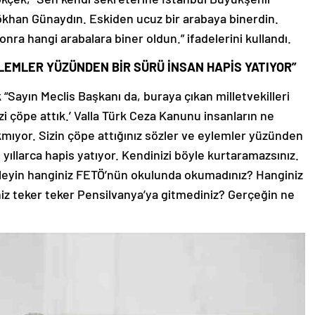
Gökhan Günaydın. Eskiden ucuz bir arabaya binerdin.
nra hangi arabalara biner oldun.” ifadelerini kullandı.
YLEMLER YÜZÜNDEN BİR SÜRÜ İNSAN HAPİS YATIYOR”
“Sayın Meclis Başkanı da, buraya çıkan milletvekilleri
izi çöpe attık.’ Valla Türk Ceza Kanunu insanların ne
ıyor. Sizin çöpe attığınız sözler ve eylemler yüzünden
yıllarca hapis yatıyor. Kendinizi böyle kurtaramazsınız.
yleyin hanginiz FETÖ’nün okulunda okumadınız? Hanginiz
iz teker teker Pensilvanya’ya gitmediniz? Gerçeğin ne