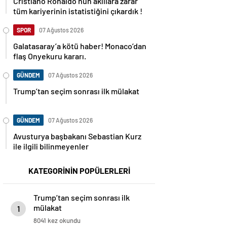
Cristiano Ronaldo’nun akıllara zarar
tüm kariyerinin istatistiğini çıkardık !
SPOR
07 Ağustos 2026
Galatasaray’a kötü haber! Monaco’dan
flaş Onyekuru kararı.
GÜNDEM
07 Ağustos 2026
Trump’tan seçim sonrası ilk mülakat
GÜNDEM
07 Ağustos 2026
Avusturya başbakanı Sebastian Kurz
ile ilgili bilinmeyenler
KATEGORİNİN POPÜLERLERİ
Trump’tan seçim sonrası ilk
mülakat
1
8041 kez okundu