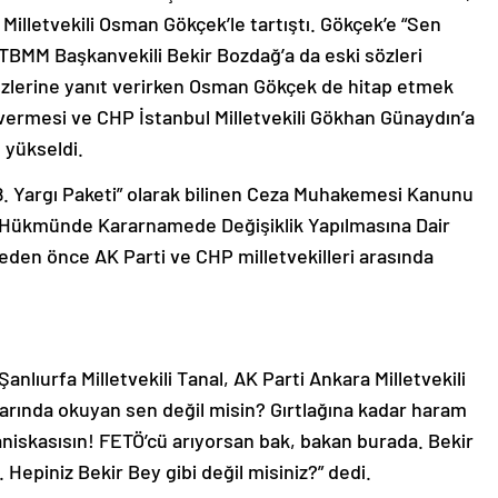
illetvekili Osman Gökçek’le tartıştı. Gökçek’e “Sen
 TBMM Başkanvekili Bekir Bozdağ’a da eski sözleri
özlerine yanıt verirken Osman Gökçek de hitap etmek
p vermesi ve CHP İstanbul Milletvekili Gökhan Günaydın’a
 yükseldi.
 Yargı Paketi” olarak bilinen Ceza Muhakemesi Kanunu
un Hükmünde Kararnamede Değişiklik Yapılmasına Dair
eden önce AK Parti ve CHP milletvekilleri arasında
lıurfa Milletvekili Tanal, AK Parti Ankara Milletvekili
larında okuyan sen değil misin? Gırtlağına kadar haram
niskasısın! FETÖ’cü arıyorsan bak, bakan burada. Bekir
Hepiniz Bekir Bey gibi değil misiniz?” dedi.