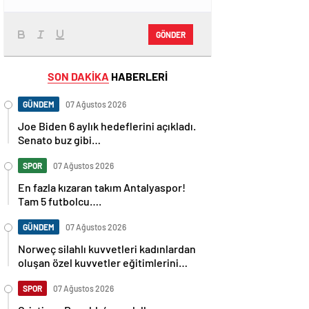
GÖNDER
SON DAKİKA
HABERLERİ
GÜNDEM
07 Ağustos 2026
Joe Biden 6 aylık hedeflerini açıkladı.
Senato buz gibi…
SPOR
07 Ağustos 2026
En fazla kızaran takım Antalyaspor!
Tam 5 futbolcu….
GÜNDEM
07 Ağustos 2026
Norweç silahlı kuvvetleri kadınlardan
oluşan özel kuvvetler eğitimlerini
başlattı.
SPOR
07 Ağustos 2026