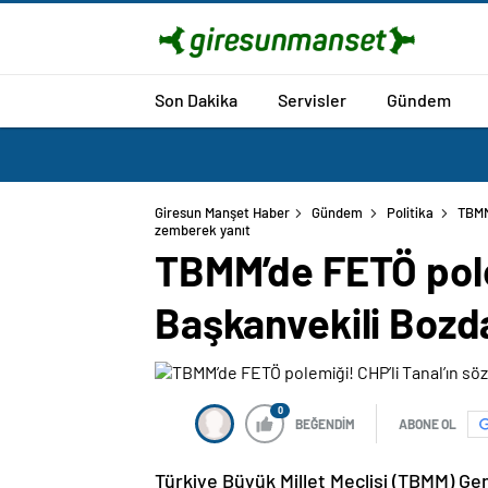
Son Dakika
Servisler
Gündem
Giresun Manşet Haber
Gündem
Politika
TBMM
zemberek yanıt
TBMM’de FETÖ polem
Başkanvekili Bozd
0
BEĞENDİM
ABONE OL
Türkiye Büyük Millet Meclisi (TBMM) Ge