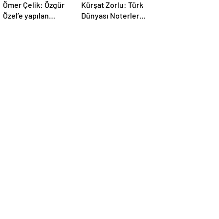
Ömer Çelik: Özgür
Kürşat Zorlu: Türk
Özel’e yapılan
Dünyası Noterler
saldırıyı
Birliği kuruldu
lanetliyoruz