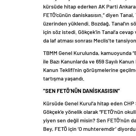
kürsüde hitap ederken AK Parti Ankara M
FETÖ’cünün daniskasısın.” diyen Tanal,
üzerinden yüklendi. Bozdağ, Tanal’ın s
için söz istedi. Gökçek’in Tanal’a ceva
da laf atması sonrası Meclis’te tansiyon
TBMM Genel Kurulunda, kamuoyunda “8.
ile Bazı Kanunlarda ve 659 Sayılı Kan
Kanun Teklifi’nin görüşmelerine geçilm
tartışma yaşandı.
“SEN FETÖ’NÜN DANİSKASISIN”
Kürsüde Genel Kurul’a hitap eden CHP Şan
Gökçek’e yönelik olarak “FETÖ’nün okul
yiyen sen değil misin? Sen FETÖ’nün da
Bey, FETÖ için ‘O muhteremdir’ diyordu. 