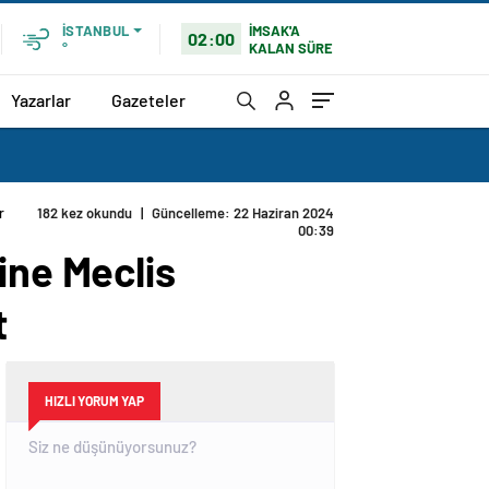
İMSAK'A
İSTANBUL
02:00
KALAN SÜRE
°
Yazarlar
Gazeteler
r
182 kez okundu
|
Güncelleme: 22 Haziran 2024
00:39
ine Meclis
t
HIZLI YORUM YAP