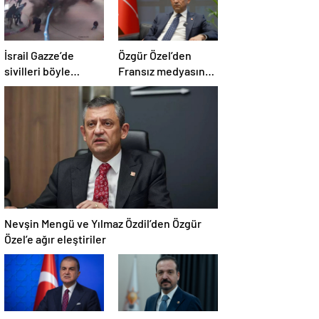
İsrail Gazze’de
Özgür Özel’den
sivilleri böyle
Fransız medyasına
vurdu… En az 80
İngiltere sitemi
kişi hayatını
kaybetti
Nevşin Mengü ve Yılmaz Özdil’den Özgür
Özel’e ağır eleştiriler