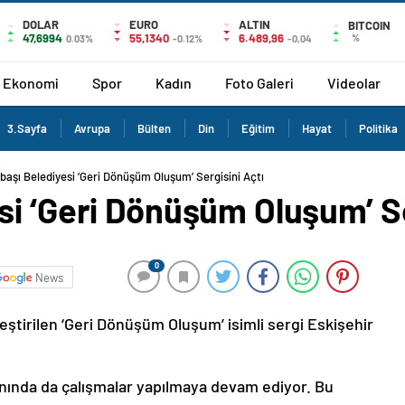
DOLAR
EURO
ALTIN
BITCOIN
47,6994
55,1340
6.489,96
%
0.03%
-0.12%
-0,04
Ekonomi
Spor
Kadın
Foto Galeri
Videolar
3.Sayfa
Avrupa
Bülten
Din
Eğitim
Hayat
Politika
başı Belediyesi ‘Geri Dönüşüm Oluşum’ Sergisini Açtı
i ‘Geri Dönüşüm Oluşum’ Se
0
News
ştirilen ‘Geri Dönüşüm Oluşum’ isimli sergi Eskişehir
anında da çalışmalar yapılmaya devam ediyor. Bu