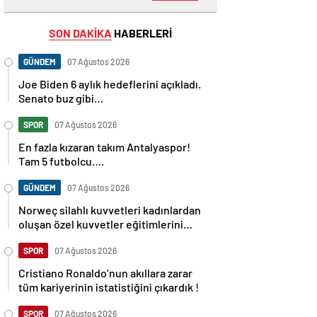
SON DAKİKA
HABERLERİ
GÜNDEM
07 Ağustos 2026
Joe Biden 6 aylık hedeflerini açıkladı.
Senato buz gibi…
SPOR
07 Ağustos 2026
En fazla kızaran takım Antalyaspor!
Tam 5 futbolcu….
GÜNDEM
07 Ağustos 2026
Norweç silahlı kuvvetleri kadınlardan
oluşan özel kuvvetler eğitimlerini
başlattı.
SPOR
07 Ağustos 2026
Cristiano Ronaldo’nun akıllara zarar
tüm kariyerinin istatistiğini çıkardık !
SPOR
07 Ağustos 2026