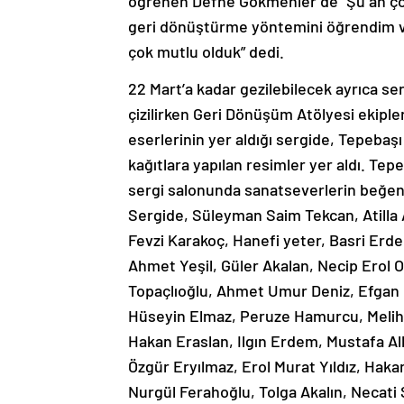
öğrenen Defne Gökmenler de “Şu an ço
geri dönüştürme yöntemini öğrendim ve
çok mutlu olduk” dedi.
22 Mart’a kadar gezilebilecek ayrıca s
çizilirken Geri Dönüşüm Atölyesi ekiple
eserlerinin yer aldığı sergide, Tepeba
kağıtlara yapılan resimler yer aldı. Tep
sergi salonunda sanatseverlerin beğeni
Sergide, Süleyman Saim Tekcan, Atilla 
Fevzi Karakoç, Hanefi yeter, Basri Erd
Ahmet Yeşil, Güler Akalan, Necip Erol 
Topaçlıoğlu, Ahmet Umur Deniz, Efgan
Hüseyin Elmaz, Peruze Hamurcu, Meliha
Hakan Eraslan, Ilgın Erdem, Mustafa A
Özgür Eryılmaz, Erol Murat Yıldız, Ha
Nurgül Ferahoğlu, Tolga Akalın, Necati 