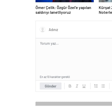
Ömer Çelik: Özgür Özel’e yapılan
Kürşat 
saldırıyı lanetliyoruz
Noterle
En az 10 karakter gerekli
Gönder