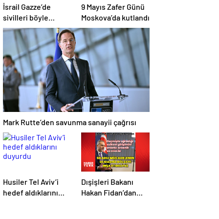
İsrail Gazze’de
9 Mayıs Zafer Günü
sivilleri böyle
Moskova’da kutlandı
vurdu… En az 80
kişi hayatını
kaybetti
Mark Rutte’den savunma sanayii çağrısı
Husiler Tel Aviv’i
Dışişleri Bakanı
hedef aldıklarını
Hakan Fidan’dan
duyurdu
açıklamalar