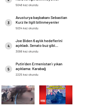
5048 kez okundu
Avusturya başbakanı Sebastian
Kurz ile ilgili bilinmeyenler
3
5034 kez okundu
Joe Biden 6 aylık hedeflerini
açıkladı. Senato buz gibi…
4
3098 kez okundu
Putin’den Ermenistan’ı yıkan
açıklama: Karabağ
5
Azerbaycan’ın ayrılmaz bir
2225 kez okundu
parçasıdır!