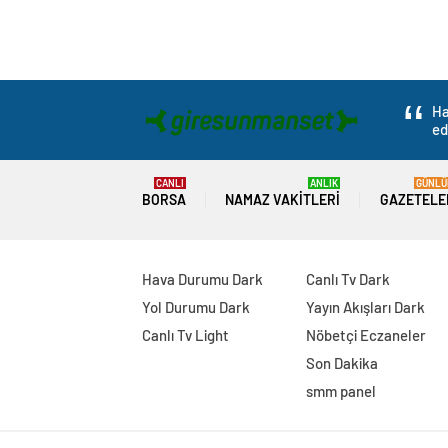
Ha
ed
CANLI
ANLIK
GÜNLÜ
BORSA
NAMAZ VAKITLERI
GAZETELE
Hava Durumu Dark
Canlı Tv Dark
Yol Durumu Dark
Yayın Akışları Dark
Canlı Tv Light
Nöbetçi Eczaneler
Son Dakika
smm panel