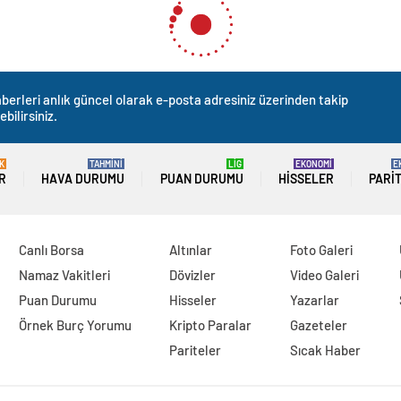
berleri anlık güncel olarak e-posta adresiniz üzerinden takip
ebilirsiniz.
K
TAHMİNİ
LİG
EKONOMİ
E
R
HAVA DURUMU
PUAN DURUMU
HISSELER
PARI
Canlı Borsa
Altınlar
Foto Galeri
Namaz Vakitleri
Dövizler
Video Galeri
Puan Durumu
Hisseler
Yazarlar
Örnek Burç Yorumu
Kripto Paralar
Gazeteler
Pariteler
Sıcak Haber