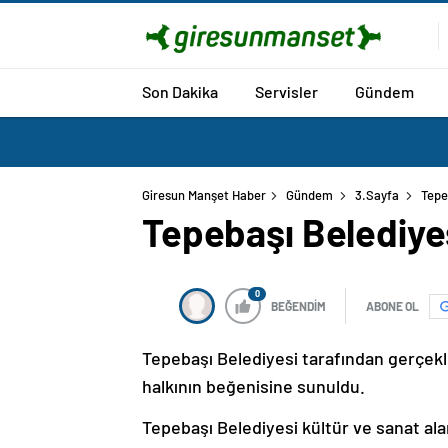
Son Dakika
Servisler
Gündem
Giresun Manşet Haber
Gündem
3.Sayfa
Tepe
Tepebaşı Belediyes
0
BEĞENDİM
ABONE OL
Tepebaşı Belediyesi tarafından gerçekle
halkının beğenisine sunuldu.
Tepebaşı Belediyesi kültür ve sanat al