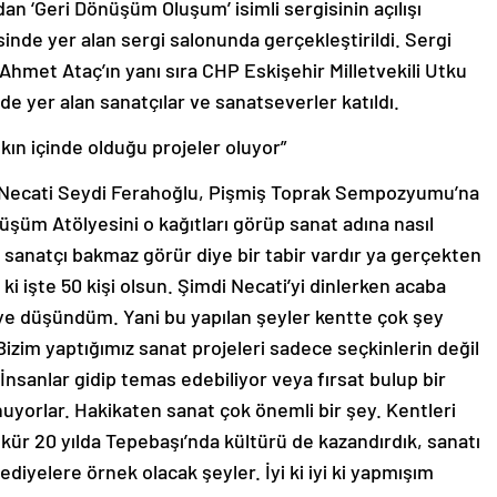
n ‘Geri Dönüşüm Oluşum’ isimli sergisinin açılışı
sinde yer alan sergi salonunda gerçekleştirildi. Sergi
 Ahmet Ataç’ın yanı sıra CHP Eskişehir Milletvekili Utku
ide yer alan sanatçılar ve sanatseverler katıldı.
lkın içinde olduğu projeler oluyor”
 “Necati Seydi Ferahoğlu, Pişmiş Toprak Sempozyumu’na
nüşüm Atölyesini o kağıtları görüp sanat adına nasıl
abi sanatçı bakmaz görür diye bir tabir vardır ya gerçekten
ki işte 50 kişi olsun. Şimdi Necati’yi dinlerken acaba
ye düşündüm. Yani bu yapılan şeyler kentte çok şey
Bizim yaptığımız sanat projeleri sadece seçkinlerin değil
 İnsanlar gidip temas edebiliyor veya fırsat bulup bir
nuyorlar. Hakikaten sanat çok önemli bir şey. Kentleri
kür 20 yılda Tepebaşı’nda kültürü de kazandırdık, sanatı
lediyelere örnek olacak şeyler. İyi ki iyi ki yapmışım