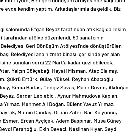
k mutluyum. Ben geri dönüşüm atölyesinde kağıtların
 evde kendim yaptım. Arkadaşlarımla da geldik. Biz
ergi salonunda Efgan Beyaz tarafından atık kağıda resim
ri tarafından atölye düzenlendi. 50 sanatçının
şı Belediyesi Geri Dönüşüm Atölyesi’nde dönüştürülen
ebaşı Belediyesi ana hizmet binası içerisinde yer alan
sine sunulan sergi 22 Mart’a kadar gezilebilecek.
Atar, Yalçın Gökçebağ, Hayati Misman, Ataç Elalmış,
em, Şükrü Ertürk, Gülay Yüksel, Reyhan Abacıoğlu,
Olcay, Sema Barlas, Cengiz Savaş, Mahir Güven, Akdoğan
 Beyaz, Serdar Leblebici, Aynur Mahmudova Kaplan,
 Yılmaz, Mehmet Ali Doğan, Bülent Yavuz Yılmaz,
lbayrak, Mümin Candaş, Orhan Zafer, Raif Kalyoncu,
kan Esmer, Ercan Ayçiçek, Adem Başpınar, Musa Güney,
Sevdi Ferahoğlu, Ekin Deveci, Neslihan Kıyar, Seydi