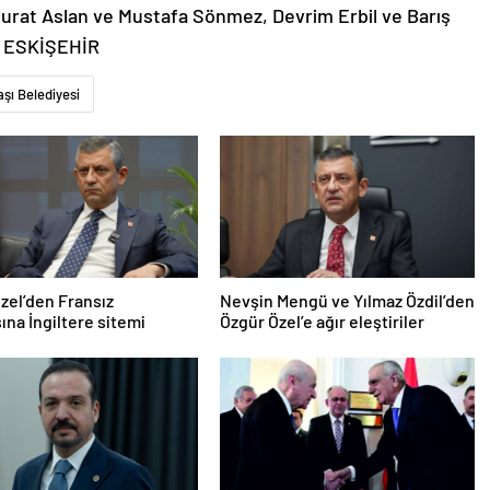
rat Aslan ve Mustafa Sönmez, Devrim Erbil ve Barış
. – ESKİŞEHİR
şı Belediyesi
zel’den Fransız
Nevşin Mengü ve Yılmaz Özdil’den
na İngiltere sitemi
Özgür Özel’e ağır eleştiriler