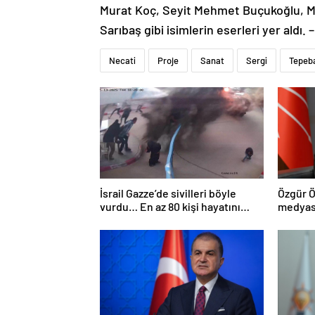
Murat Koç, Seyit Mehmet Buçukoğlu, Mu
Sarıbaş gibi isimlerin eserleri yer aldı
Necati
Proje
Sanat
Sergi
Tepeba
İsrail Gazze’de sivilleri böyle
Özgür Ö
vurdu… En az 80 kişi hayatını
medyası
kaybetti