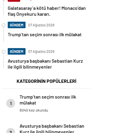
Galatasaray’a kötü haber! Monaco’dan
flaş Onyekuru kararı.
GÜNDEM
07 Ağustos 2026
Trump’tan seçim sonrası ilk mülakat
GÜNDEM
07 Ağustos 2026
Avusturya başbakanı Sebastian Kurz
ile ilgili bilinmeyenler
KATEGORİNİN POPÜLERLERİ
Trump’tan seçim sonrası ilk
mülakat
1
8040 kez okundu
Avusturya başbakanı Sebastian
Kurz ile ilgili bilinmeyenler
2