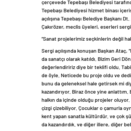
çerçevede Tepebaşı Belediyesi tarafında
Tepebaşı Belediyesi hizmet binası içeri
açılışına Tepebaşı Belediye Başkanı Dt.
Çakırözer, meclis üyeleri, eserleri serg
“Sanat projelerimiz seçkinlerin değil ha
Sergi açılışında konuşan Başkan Ataç,
da sanatçı olarak katıldı. Bizim Geri Dö
değerlendiririz diye bir teklifi oldu. T
de öyle. Neticede bu proje oldu ve dedi 
bunu da geleneksel hale getirsek mi di
kazandırıyor. Biraz önce yine anlattım. 
halkın da içinde olduğu projeler oluyor.
çizgi çizebiliyor. Çocuklar o çamurla oy
kent yapan sanatla kültürdür. ve çok şü
da kazandırdık. ve diğer illere, diğer be