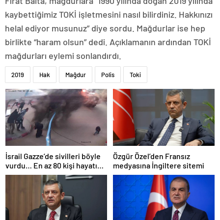
Fırat Balta, mağdurlara “1990 yılında doğan 2019 yılında
kaybettiğimiz TOKİ işletmesini nasıl bilirdiniz. Hakkınızı
helal ediyor musunuz” diye sordu. Mağdurlar ise hep
birlikte “haram olsun” dedi. Açıklamanın ardından TOKİ
mağdurları eylemi sonlandırdı.
2019
Hak
Mağdur
Polis
Toki
İsrail Gazze’de sivilleri böyle
Özgür Özel’den Fransız
vurdu… En az 80 kişi hayatını
medyasına İngiltere sitemi
kaybetti