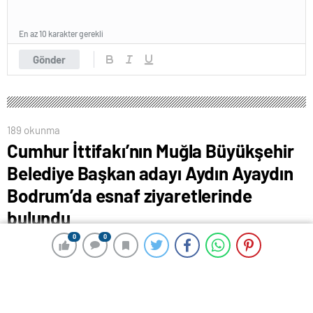
En az 10 karakter gerekli
Gönder
189 okunma
Cumhur İttifakı’nın Muğla Büyükşehir
Belediye Başkan adayı Aydın Ayaydın
Bodrum’da esnaf ziyaretlerinde
bulundu
25 Mayıs 2024 00:24
0
0
0
0
ABONE OL
News
Cumhur İttifakı’nın Muğla Büyükşehir Belediye Başkan
adayı Aydın Ayaydın, seçim çalışmaları kapsamında
Bodrum ilçesinde esnaf ziyaretlerinde bulundu.