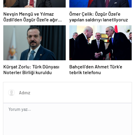
Nevşin Mengü ve Yılmaz
Ömer Çelik: Özgür Özel’e
Özdil’den Özgür Özel’e ağır
yapılan saldırıyı lanetliyoruz
eleştiriler
Kürşat Zorlu: Türk Dünyası
Bahçeli’den Ahmet Türk’e
Noterler Birliği kuruldu
tebrik telefonu