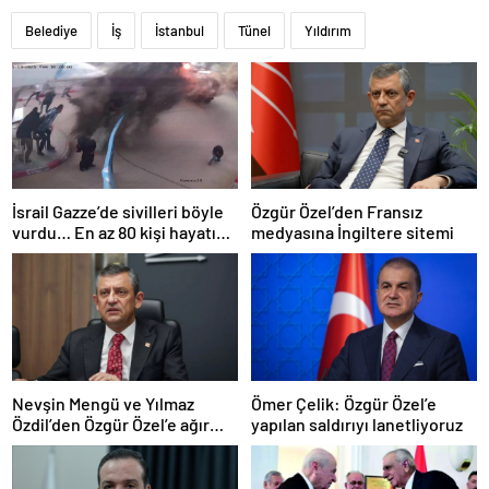
Belediye
İş
İstanbul
Tünel
Yıldırım
İsrail Gazze’de sivilleri böyle
Özgür Özel’den Fransız
vurdu… En az 80 kişi hayatını
medyasına İngiltere sitemi
kaybetti
Nevşin Mengü ve Yılmaz
Ömer Çelik: Özgür Özel’e
Özdil’den Özgür Özel’e ağır
yapılan saldırıyı lanetliyoruz
eleştiriler