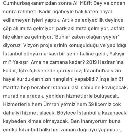
Cumhurbaşkanımızdan sonra Ali Müfit Bey ve ondan
sonra rahmetli Kadir ağabeyle hakikaten hayal
edilemeyen işleri yaptık. Artık belediyecilik deyince
çöp aklımıza gelmiyor, park aklımıza gelmiyor, asfalt
hiç aklımıza gelmiyor. ‘Bunlar zaten olağan şeyler’
diyoruz. Vizyon projelerinin konuşulduğu ve yapıldığı
İstanbul dünya markası bir şehir haline geldi. Yakışır
mı? Yakışır. Ama ne zamana kadar? 2019 Haziran’ına
kadar. İşte 4,5 senede görüyoruz, İstanbul’da sizin
hayal kurduklarınızın hangisini yapabildi? İnşallah 31
Mart’ta hep beraber İstanbul asli sahibine kavuşacak,
muradına erecek, yeniden hizmetlerle buluşacak.
Hizmetlerle hem Ümraniye’miz hem 39 ilçemiz çok
daha iyi hizmet alacak. Böylece İstanbullu kazanacak,
kaybeden kimse olmayacak. Ben inanıyorum buna
çünkü İstanbul halkı her zaman doğruyu yapmıştır.