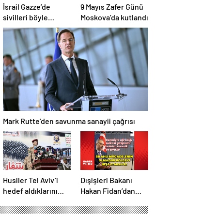
İsrail Gazze’de
9 Mayıs Zafer Günü
sivilleri böyle
Moskova’da kutlandı
vurdu… En az 80
kişi hayatını
kaybetti
Mark Rutte’den savunma sanayii çağrısı
Husiler Tel Aviv’i
Dışişleri Bakanı
hedef aldıklarını
Hakan Fidan’dan
duyurdu
açıklamalar