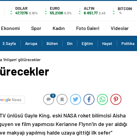
DOLAR
EURO
ALTIN
BITCOIN
47,7276
55,2108
6.651,77
%
0.16%
0.3%
2,45
Ekonomi
Spor
Kadın
Foto Galeri
Videolar
3.Sayfa
Avrupa
Bülten
Din
Eğitim
Hayat
Politika
a ‘ihtişam’ götürecekler
türecekler
0
News
 TV ünlüsü Gayle King, eski NASA roket bilimcisi Aisha
uyen ve film yapımcısı Kerianne Flynn’in de yer aldığı
 ve makyajı yapılmış halde uzaya gittiği ilk sefer”