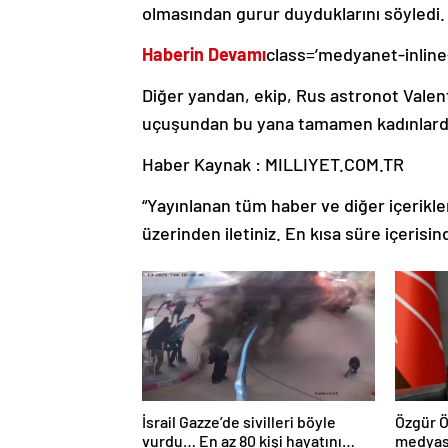
olmasından gurur duyduklarını söyledi. 
Haberin Devamı
class=’medyanet-inline
Diğer yandan, ekip, Rus astronot Valent
uçuşundan bu yana tamamen kadınlarda
Haber Kaynak : MILLIYET.COM.TR
“Yayınlanan tüm haber ve diğer içerikler i
üzerinden iletiniz. En kısa süre içerisin
İsrail Gazze’de sivilleri böyle
Özgür Ö
vurdu… En az 80 kişi hayatını
medyası