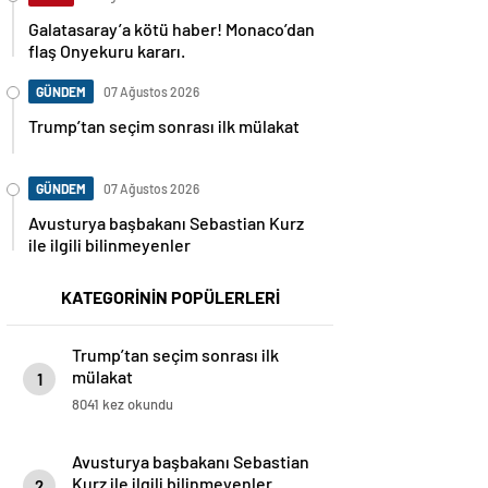
Galatasaray’a kötü haber! Monaco’dan
flaş Onyekuru kararı.
GÜNDEM
07 Ağustos 2026
Trump’tan seçim sonrası ilk mülakat
GÜNDEM
07 Ağustos 2026
Avusturya başbakanı Sebastian Kurz
ile ilgili bilinmeyenler
KATEGORİNİN POPÜLERLERİ
Trump’tan seçim sonrası ilk
mülakat
1
8041 kez okundu
Avusturya başbakanı Sebastian
Kurz ile ilgili bilinmeyenler
2