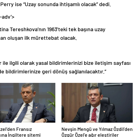
Perry ise “Uzay sonunda ihtişamlı olacak” dedi.
-adv’>
ina Tereshkova’nın 1963’teki tek başına uzay
n oluşan ilk mürettebat olacak.
le ilgili olarak yasal bildirimlerinizi bize iletişim sayfası
de bildirimlerinize geri dönüş sağlanılacaktır.”
zel’den Fransız
Nevşin Mengü ve Yılmaz Özdil’den
na İngiltere sitemi
Özgür Özel’e ağır eleştiriler