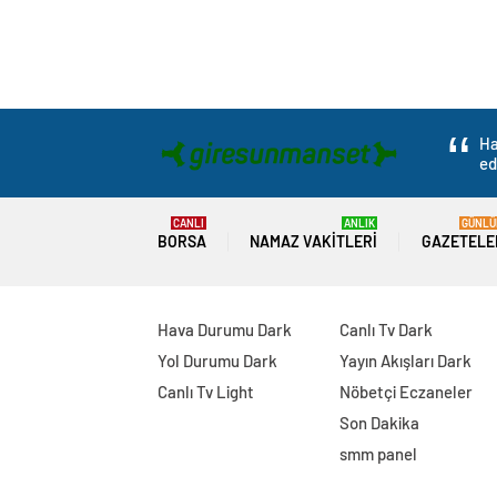
Ha
ed
CANLI
ANLIK
GÜNLÜ
BORSA
NAMAZ VAKITLERI
GAZETELE
Hava Durumu Dark
Canlı Tv Dark
Yol Durumu Dark
Yayın Akışları Dark
Canlı Tv Light
Nöbetçi Eczaneler
Son Dakika
smm panel