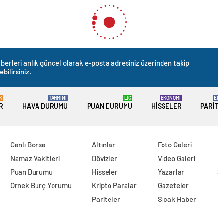
berleri anlık güncel olarak e-posta adresiniz üzerinden takip
ebilirsiniz.
K
TAHMİNİ
LİG
EKONOMİ
E
R
HAVA DURUMU
PUAN DURUMU
HISSELER
PARI
Canlı Borsa
Altınlar
Foto Galeri
Namaz Vakitleri
Dövizler
Video Galeri
Puan Durumu
Hisseler
Yazarlar
Örnek Burç Yorumu
Kripto Paralar
Gazeteler
Pariteler
Sıcak Haber