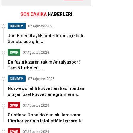
SON DAKİKA
HABERLERİ
GÜNDEM
07 Ağustos 2026
Joe Biden 6 aylık hedeflerini açıkladı.
Senato buz gibi…
SPOR
07 Ağustos 2026
En fazla kızaran takım Antalyaspor!
Tam 5 futbolcu….
GÜNDEM
07 Ağustos 2026
Norweç silahlı kuvvetleri kadınlardan
oluşan özel kuvvetler eğitimlerini
başlattı.
SPOR
07 Ağustos 2026
Cristiano Ronaldo’nun akıllara zarar
tüm kariyerinin istatistiğini çıkardık !
SPOR
07 Ağustos 2026