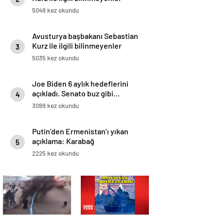
5049 kez okundu
Avusturya başbakanı Sebastian
Kurz ile ilgili bilinmeyenler
3
5035 kez okundu
Joe Biden 6 aylık hedeflerini
açıkladı. Senato buz gibi…
4
3099 kez okundu
Putin’den Ermenistan’ı yıkan
açıklama: Karabağ
5
Azerbaycan’ın ayrılmaz bir
2225 kez okundu
parçasıdır!