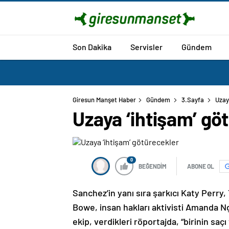
Son Dakika
Servisler
Gündem
Giresun Manşet Haber
Gündem
3.Sayfa
Uzay
Uzaya ‘ihtişam’ gö
0
BEĞENDİM
ABONE OL
Sanchez’in yanı sıra şarkıcı Katy Perry,
Bowe, insan hakları aktivisti Amanda Ng
ekip, verdikleri röportajda, “birinin saçı