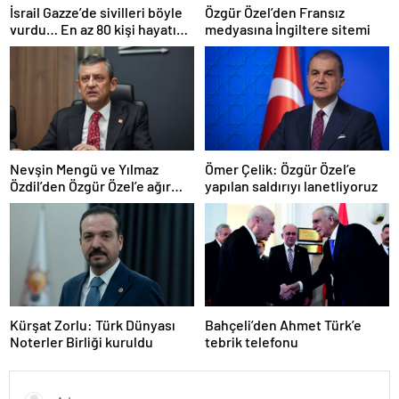
İsrail Gazze’de sivilleri böyle
Özgür Özel’den Fransız
vurdu… En az 80 kişi hayatını
medyasına İngiltere sitemi
kaybetti
Nevşin Mengü ve Yılmaz
Ömer Çelik: Özgür Özel’e
Özdil’den Özgür Özel’e ağır
yapılan saldırıyı lanetliyoruz
eleştiriler
Kürşat Zorlu: Türk Dünyası
Bahçeli’den Ahmet Türk’e
Noterler Birliği kuruldu
tebrik telefonu