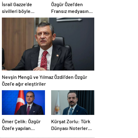
İsrail Gazze’de
Özgür Özel’den
sivilleri böyle
Fransız medyasına
vurdu… En az 80
İngiltere sitemi
kişi hayatını
kaybetti
Nevşin Mengü ve Yılmaz Özdil’den Özgür
Özel’e ağır eleştiriler
Ömer Çelik: Özgür
Kürşat Zorlu: Türk
Özel’e yapılan
Dünyası Noterler
saldırıyı
Birliği kuruldu