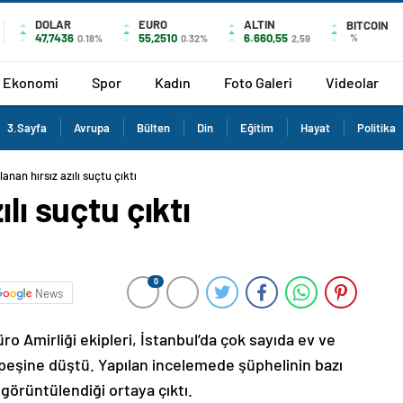
DOLAR
EURO
ALTIN
BITCOIN
47,7436
55,2510
6.660,55
%
0.18%
0.32%
2,59
Ekonomi
Spor
Kadın
Foto Galeri
Videolar
3.Sayfa
Avrupa
Bülten
Din
Eğitim
Hayat
Politika
anan hırsız azılı suçtu çıktı
lı suçtu çıktı
0
News
o Amirliği ekipleri, İstanbul’da çok sayıda ev ve
n peşine düştü. Yapılan incelemede şüphelinin bazı
görüntülendiği ortaya çıktı.