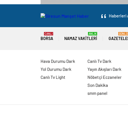
Haberleri 
CANLI
ANLIK
GÜNLÜ
BORSA
NAMAZ VAKITLERI
GAZETELE
Hava Durumu Dark
Canlı Tv Dark
Yol Durumu Dark
Yayın Akışları Dark
Canlı Tv Light
Nöbetçi Eczaneler
Son Dakika
smm panel