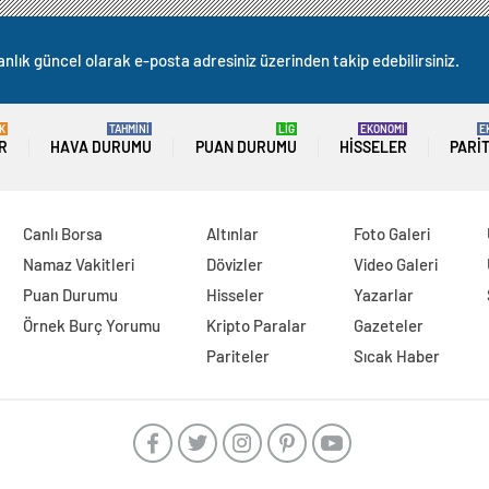
anlık güncel olarak e-posta adresiniz üzerinden takip edebilirsiniz.
K
TAHMİNİ
LİG
EKONOMİ
E
R
HAVA DURUMU
PUAN DURUMU
HISSELER
PARI
Canlı Borsa
Altınlar
Foto Galeri
Namaz Vakitleri
Dövizler
Video Galeri
Puan Durumu
Hisseler
Yazarlar
Örnek Burç Yorumu
Kripto Paralar
Gazeteler
Pariteler
Sıcak Haber