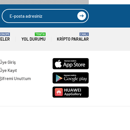
lanetliyoruz
KONOMİ
TRAFİK
CANLI
TELER
YOL DURUMU
KRIPTO PARALAR
Üye Giriş
Üye Kayıt
Şifremi Unuttum