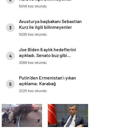
5049 kez okundu
Avusturya başbakanı Sebastian
Kurz ile ilgili bilinmeyenler
3
5035 kez okundu
Joe Biden 6 aylık hedeflerini
açıkladı. Senato buz gibi…
4
3099 kez okundu
Putin’den Ermenistan’ı yıkan
açıklama: Karabağ
5
Azerbaycan’ın ayrılmaz bir
2225 kez okundu
parçasıdır!