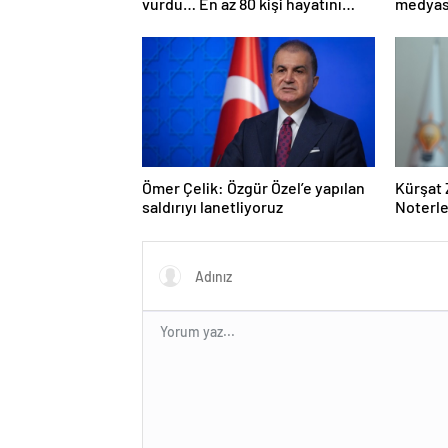
vurdu… En az 80 kişi hayatını
medyası
kaybetti
Ömer Çelik: Özgür Özel’e yapılan
Kürşat 
saldırıyı lanetliyoruz
Noterle