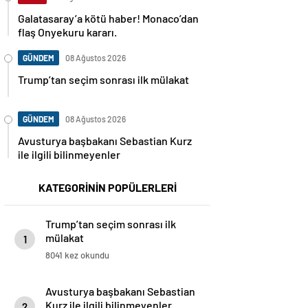
Galatasaray’a kötü haber! Monaco’dan
flaş Onyekuru kararı.
GÜNDEM
08 Ağustos 2026
Trump’tan seçim sonrası ilk mülakat
GÜNDEM
08 Ağustos 2026
Avusturya başbakanı Sebastian Kurz
ile ilgili bilinmeyenler
KATEGORİNİN POPÜLERLERİ
Trump’tan seçim sonrası ilk
mülakat
1
8041 kez okundu
Avusturya başbakanı Sebastian
Kurz ile ilgili bilinmeyenler
2