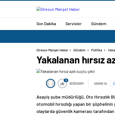
Son Dakika
Servisler
Gündem
Giresun Manşet Haber
Gündem
Politika
Yakal
Yakalanan hırsız azı
0
BEĞENDİM
ABONE OL
Asayiş şube müdürlüğü, Oto Hırsızlık Bür
otomobil hırsızlığı yapan bir şüphelini
olaylarda güvenlik kamerası tarafından 