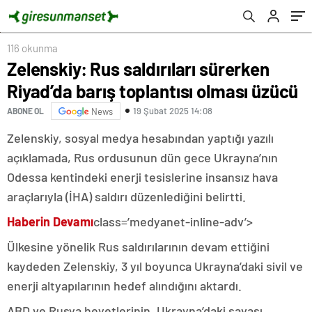
116 okunma
Zelenskiy: Rus saldırıları sürerken
Riyad’da barış toplantısı olması üzücü
19 Şubat 2025 14:08
ABONE OL
News
Zelenskiy, sosyal medya hesabından yaptığı yazılı
açıklamada, Rus ordusunun dün gece Ukrayna’nın
Odessa kentindeki enerji tesislerine insansız hava
araçlarıyla (İHA) saldırı düzenlediğini belirtti.
Haberin Devamı
class=’medyanet-inline-adv’>
Ülkesine yönelik Rus saldırılarının devam ettiğini
kaydeden Zelenskiy, 3 yıl boyunca Ukrayna’daki sivil ve
enerji altyapılarının hedef alındığını aktardı.
ABD ve Rusya heyetlerinin, Ukrayna’daki savaşı