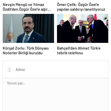
Nevşin Mengü ve Yılmaz
Ömer Çelik: Özgür Özel’e
Özdil’den Özgür Özel’e ağır
yapılan saldırıyı lanetliyoruz
eleştiriler
Kürşat Zorlu: Türk Dünyası
Bahçeli’den Ahmet Türk’e
Noterler Birliği kuruldu
tebrik telefonu