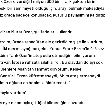
 Özer’e verdiği 1 milyon 300 bin liralık çekten birini
ski bir samimiyeti olduğu için, arayı bulmak maksadıyla
Biz orada sadece konuşacak, küfürlü paylaşımını kaldırtıp
ildiren Murat Özer, şu ifadeleri kullandı:
dım. Orada tesadüfen ele geçirdiğim şişe ile vurdum.
. İki mermi ayağıma geldi. Yunus Emre Erzen’in 4-5 kez
 Abim Tarık Özer’in ateş edip etmediğini bilmiyorum.
 var. İstese ruhsatlı silah alırdı. Bu olaydan dolayı çok
Ölenlere Allah’tan rahmet diliyorum. Keşke
e Cantürk Erzen küfretmeseydi. Abim ateş etmeseydi
min oğlunu da hepimizi öldürecekti.”
ısmıyla vurdum”
reye ne amaçla gittiğini bilmediğini savundu.