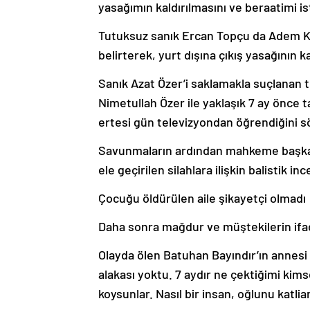
yasağımın kaldırılmasını ve beraatimi is
Tutuksuz sanık Ercan Topçu da Adem Kılı
belirterek, yurt dışına çıkış yasağının k
Sanık Azat Özer’i saklamakla suçlanan
Nimetullah Özer ile yaklaşık 7 ay önce ta
ertesi gün televizyondan öğrendiğini sö
Savunmaların ardından mahkeme başkanı,
ele geçirilen silahlara ilişkin balistik i
Çocuğu öldürülen aile şikayetçi olmadı
Daha sonra mağdur ve müştekilerin ifad
Olayda ölen Batuhan Bayındır’ın annesi
alakası yoktu. 7 aydır ne çektiğimi kims
koysunlar. Nasıl bir insan, oğlunu katl