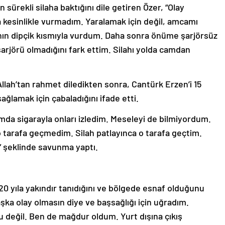
ürekli silaha baktığını dile getiren Özer, “Olay
 kesinlikle vurmadım. Yaralamak için değil, amcamı
ahın dipçik kısmıyla vurdum. Daha sonra önüme şarjörsüz
şarjörü olmadığını fark ettim. Silahı yolda camdan
llah’tan rahmet diledikten sonra, Cantürk Erzen’i 15
 sağlamak için çabaladığını ifade etti.
mda sigarayla onları izledim. Meseleyi de bilmiyordum.
o tarafa geçmedim. Silah patlayınca o tarafa geçtim.
.” şeklinde savunma yaptı.
 20 yıla yakındır tanıdığını ve bölgede esnaf olduğunu
aşka olay olmasın diye ve başsağlığı için uğradım.
 değil. Ben de mağdur oldum. Yurt dışına çıkış