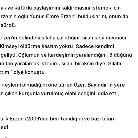
k ve küfürlü paylaşımını kaldırmasını istemek için
 Erzen’in oğlu Yunus Emre Erzen’i bulduklarını, onun da
i sürdü.
en’in belindeki silaha çarptığını, silah sesi duyması
 “Kimseyi öldürme kastım yoktu. Sadece kendimi
 gelişti. Oğlumun ve kardeşimin yaralandığını, öldüğünü
dan yaralamak istedim, silahı bıraksın diye. Silahı
ttim.” diye konuştu.
ir eylemi olmadığını öne süren Özer, Bayındır’ın yere
 çıkan kurşunla vurulmuş olabileceğini iddia etti.
rk Erzen’i 2009’dan beri tanıdığını ve bazı ticari
ledi.