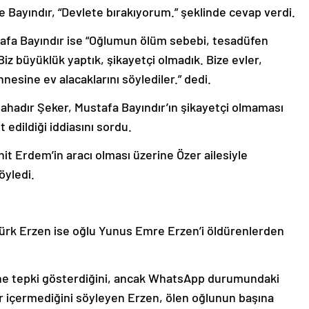
 Bayındır, “Devlete bırakıyorum.” şeklinde cevap verdi.
tafa Bayındır ise “Oğlumun ölüm sebebi, tesadüfen
Biz büyüklük yaptık, şikayetçi olmadık. Bize evler,
nesine ev alacaklarını söylediler.” dedi.
Bahadır Şeker, Mustafa Bayındır’ın şikayetçi olmaması
it edildiği iddiasını sordu.
it Erdem’in aracı olması üzerine Özer ailesiyle
öyledi.
türk Erzen ise oğlu Yunus Emre Erzen’i öldürenlerden
ne tepki gösterdiğini, ancak WhatsApp durumundaki
für içermediğini söyleyen Erzen, ölen oğlunun başına