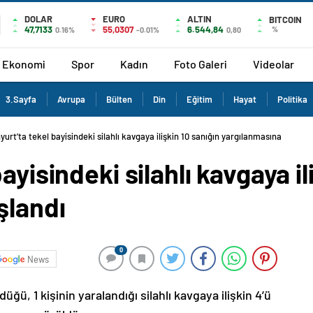
DOLAR
EURO
ALTIN
BITCOIN
47,7133
55,0307
6.544,84
%
0.16%
-0.01%
0,80
Ekonomi
Spor
Kadın
Foto Galeri
Videolar
3.Sayfa
Avrupa
Bülten
Din
Eğitim
Hayat
Politika
yurt’ta tekel bayisindeki silahlı kavgaya ilişkin 10 sanığın yargılanmasına
ayisindeki silahlı kavgaya il
şlandı
0
News
üğü, 1 kişinin yaralandığı silahlı kavgaya ilişkin 4’ü