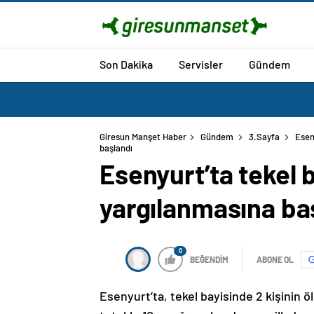
Son Dakika
Servisler
Gündem
Giresun Manşet Haber
Gündem
3.Sayfa
Esen
başlandı
Esenyurt’ta tekel b
yargılanmasına ba
0
BEĞENDİM
ABONE OL
Esenyurt’ta, tekel bayisinde 2 kişinin öld