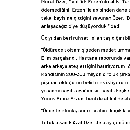
Murat Özer, Cantürk Erzen’nin abisi Tarık
ödemediğini, Erzen ile abisinden daha e
tekel bayisine gittiğini savunan Özer, “
anlaşacağız diye düşüyorduk.” dedi.
Üç yıldan beri ruhsatlı silah taşıdığını b
“Öldürecek olsam şişeden medet ummaz
Elim parçalandı. Hastane raporunda var
arka arkaya ateş ettiğini hatırlıyorum.
Kendisinin 200-300 milyon ciroluk şirketi
pişman olduğumu belirtmek istiyorum. 
yaşanmasaydı, ayağım kırılsaydı, keşk
Yunus Emre Erzen, beni de abimi de abi
“Önce telefonla, sonra silahın dipçik k
Tutuklu sanık Azat Özer de olay günü ne