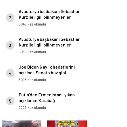
Avusturya başbakanı Sebastian
Kurz ile ilgili bilinmeyenler
2
5049 kez okundu
Avusturya başbakanı Sebastian
Kurz ile ilgili bilinmeyenler
3
5035 kez okundu
Joe Biden 6 aylık hedeflerini
açıkladı. Senato buz gibi…
4
3098 kez okundu
Putin’den Ermenistan’ı yıkan
açıklama: Karabağ
5
Azerbaycan’ın ayrılmaz bir
2225 kez okundu
parçasıdır!