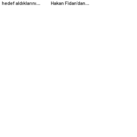
hedef aldıklarını
Hakan Fidan’dan
duyurdu
açıklamalar