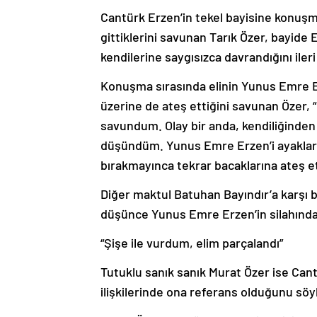
Cantürk Erzen’in tekel bayisine konuşma
gittiklerini savunan Tarık Özer, bayide
kendilerine saygısızca davrandığını iler
Konuşma sırasında elinin Yunus Emre Erz
üzerine de ateş ettiğini savunan Özer,
savundum. Olay bir anda, kendiliğinden
düşündüm. Yunus Emre Erzen’i ayakların
bırakmayınca tekrar bacaklarına ateş e
Diğer maktul Batuhan Bayındır’a karşı b
düşünce Yunus Emre Erzen’in silahından
“Şişe ile vurdum, elim parçalandı”
Tutuklu sanık sanık Murat Özer ise Cantü
ilişkilerinde ona referans olduğunu söy