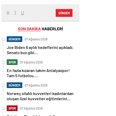
GÖNDER
SON DAKİKA
HABERLERİ
GÜNDEM
07 Ağustos 2026
Joe Biden 6 aylık hedeflerini açıkladı.
Senato buz gibi…
SPOR
07 Ağustos 2026
En fazla kızaran takım Antalyaspor!
Tam 5 futbolcu….
GÜNDEM
07 Ağustos 2026
Norweç silahlı kuvvetleri kadınlardan
oluşan özel kuvvetler eğitimlerini
başlattı.
SPOR
07 Ağustos 2026