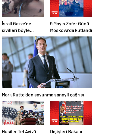
İsrail Gazze’de
9 Mayıs Zafer Günü
sivilleri böyle
Moskova’da kutlandı
vurdu… En az 80
kişi hayatını
kaybetti
Mark Rutte’den savunma sanayii çağrısı
Husiler Tel Aviv’i
Dışişleri Bakanı