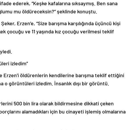
 ifade ederek, “Keşke kafalarına sıksaymış. Ben sana
oğlumu mu öldüreceksin?” şeklinde konuştu.
Şeker, Erzen’e, “Size barışma karşılığında üçüncü kişi
rkek çocuğu ve 11 yaşında kız çocuğu verilmesi teklif
yledi.
leri izledim”
rzen’i öldürenlerin kendilerine barışma teklif ettiğini
 o görüntüleri izledim. İnsanlık dışı bir görüntü.
rlerini 500 bin lira olarak bildirmesine dikkati çeken
orçlarını alamadıkları için bu cinayeti işlemiş olmalarına