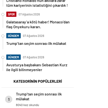
Cristiano Ronaldo’nun akıllara zarar
tüm kariyerinin istatistiğini çıkardık !
SPOR
07 Ağustos 2026
Galatasaray’a kötü haber! Monaco’dan
flaş Onyekuru kararı.
GÜNDEM
07 Ağustos 2026
Trump’tan seçim sonrası ilk mülakat
GÜNDEM
07 Ağustos 2026
Avusturya başbakanı Sebastian Kurz
ile ilgili bilinmeyenler
KATEGORİNİN POPÜLERLERİ
Trump’tan seçim sonrası ilk
mülakat
1
8040 kez okundu