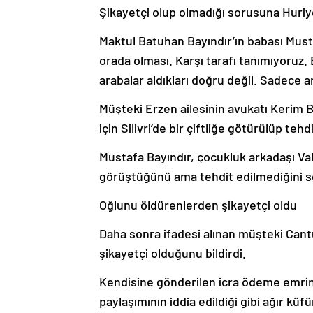
Şikayetçi olup olmadığı sorusuna Huriye
Maktul Batuhan Bayındır’ın babası Mus
orada olması. Karşı tarafı tanımıyoruz. 
arabalar aldıkları doğru değil. Sadece an
Müşteki Erzen ailesinin avukatı Kerim 
için Silivri’de bir çiftliğe götürülüp tehd
Mustafa Bayındır, çocukluk arkadaşı Vah
görüştüğünü ama tehdit edilmediğini s
Oğlunu öldürenlerden şikayetçi oldu
Daha sonra ifadesi alınan müşteki Can
şikayetçi olduğunu bildirdi.
Kendisine gönderilen icra ödeme emri
paylaşımının iddia edildiği gibi ağır kü