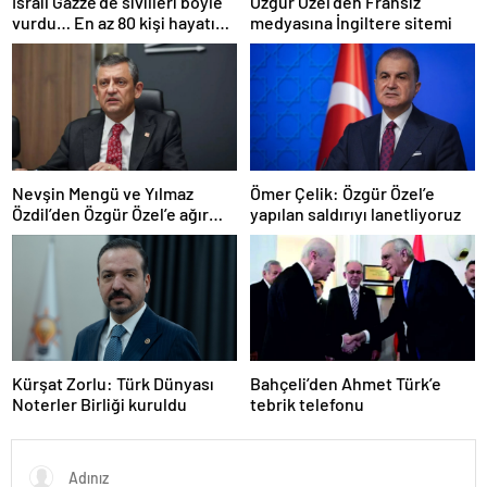
İsrail Gazze’de sivilleri böyle
Özgür Özel’den Fransız
vurdu… En az 80 kişi hayatını
medyasına İngiltere sitemi
kaybetti
Nevşin Mengü ve Yılmaz
Ömer Çelik: Özgür Özel’e
Özdil’den Özgür Özel’e ağır
yapılan saldırıyı lanetliyoruz
eleştiriler
Kürşat Zorlu: Türk Dünyası
Bahçeli’den Ahmet Türk’e
Noterler Birliği kuruldu
tebrik telefonu