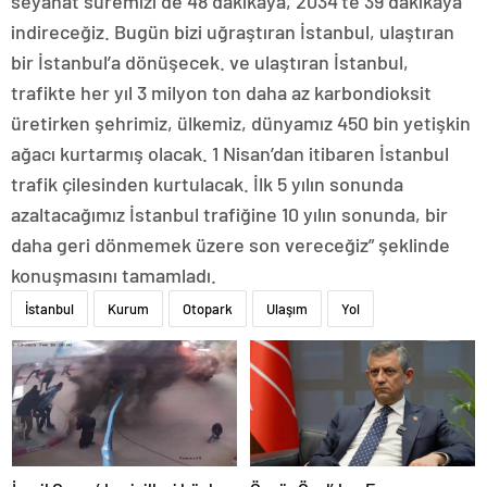
seyahat süremizi de 48 dakikaya, 2034’te 39 dakikaya
indireceğiz. Bugün bizi uğraştıran İstanbul, ulaştıran
bir İstanbul’a dönüşecek. ve ulaştıran İstanbul,
trafikte her yıl 3 milyon ton daha az karbondioksit
üretirken şehrimiz, ülkemiz, dünyamız 450 bin yetişkin
ağacı kurtarmış olacak. 1 Nisan’dan itibaren İstanbul
trafik çilesinden kurtulacak. İlk 5 yılın sonunda
azaltacağımız İstanbul trafiğine 10 yılın sonunda, bir
daha geri dönmemek üzere son vereceğiz” şeklinde
konuşmasını tamamladı.
İstanbul
Kurum
Otopark
Ulaşım
Yol